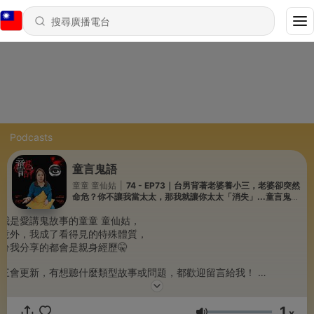
Podcasts
童言鬼語
童童 童仙姑
|
74 - EP73｜台男背著老婆養小三，老婆卻突然
命危？你不讓我當太太，那我就讓你太太「消失」...童言鬼語
老師辦案 恐怖靈異故事
我是愛講鬼故事的童童 童仙姑，
場意外，我成了看得見的特殊體質，
分我分享的都會是親身經歷🤫
週三會更新，有想聽什麼類型故事或問題，都歡迎留言給我！
、膽小，都歡迎你一起加入👻
1
節目，記得按下重要的訂閱，按讚，多多分享！愛你們😘
x