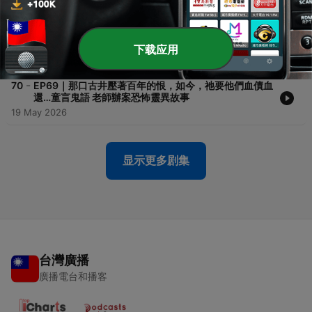
25 May 2026
-
71
EP70｜逆子奪產害母亡，卻沒想到母親的死不是結束，
而是索命的開始？童言鬼語 老師辦案 恐怖靈異故事
下载应用
22 May 2026
-
70
EP69｜那口古井壓著百年的恨，如今，祂要他們血債血
還…童言鬼語 老師辦案恐怖靈異故事
19 May 2026
显示更多剧集
台灣廣播
廣播電台和播客