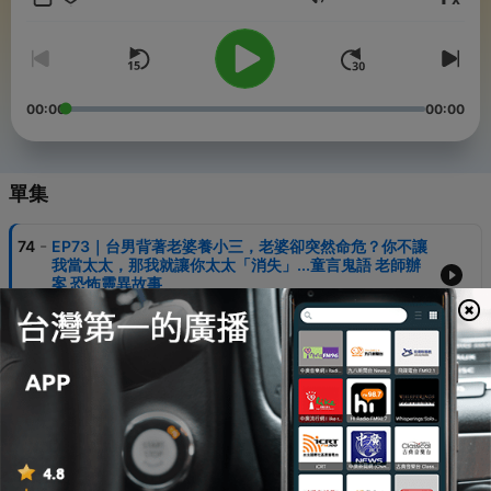
音量
Youtube頻道
/www.youtube.com/@Tontonsay
及邀約：
00:00
00:00
znick1597@gmail.com
事投稿專區
學們，滿多人都有自己的故事...
單集
投稿給我也是可以的喔！
越恐怖我越愛...
ogle.com/forms/d/1CXB2Jnll4tEWxUAiDssCBXvmE5yvlf2FBH50SOUi
-
74
EP73｜台男背著老婆養小三，老婆卻突然命危？你不讓
我當太太，那我就讓你太太「消失」...童言鬼語 老師辦
d by
Firstory Hosting
案 恐怖靈異故事
29 May 2026
-
73
EP72｜奇萊山真實靈異故事｜五名好友相約攀登奇萊
山，一人卻半路離奇失蹤？深夜在山屋外敲門的又是
誰？登山社成員真實經歷！童言鬼語 恐怖靈異故事
27 May 2026
-
72
EP71｜他一時貪念撿了紅包，卻因此捲入預設好的「換
命陷阱」？老師辦案 童言鬼語 恐怖靈異故事