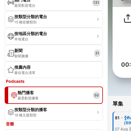
131
最受歡迎電台
按類型分類的電台
15 種音樂類別
按地區分類的電台
本地電台
新聞
21
新聞廣播
00
推薦內容
最佳電台清單
Podcasts
熱門播客
50
最受歡迎播客
單集
按類型分類的播客
18 種主題類型
-
81
รู้
(6
音樂
07 Aug 