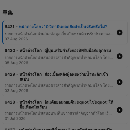
單集
-
6431
หน้าต่างโลก : 10 วิตามินยอดฮิตจำเป็นจริงหรือไม่?
รายการหน้าต่างโลกนำเสนอข้อมูลเกี่ยวกับเทรนด์การรับประทานอาหารเสริมในสหรัฐอเมริกา โดยวิเคราะห์ความจำเป็นและผลกระทบของการบริโภควิตามินและแร่ธาตุต่างๆ เช่น แมกนีเซียม วิตามินซี และคอลลาเจน พร้อมคำแนะนำจากนักโภชนาการในการได้รับสารอาหารผ่านอาหารธรรมชาติเพื่อความปลอดภัยและประหยัดค่าใช้จ่าย นอกจากนี้ รายการยังรายงานข่าวเกี่ยวกับแคมเปญในเกาหลีใต้ที่มุ่งเน้นการคืนศักดิ์ศรีให้แก่แรงงานข้ามชาติ ผ่านการรณรงค์ให้หัวหน้างานเรียกชื่อพนักงานแทนการใช้คำสรรพนามที่ไม่สุภาพ เพื่อสร้างสภาพแวดล้อมการทำงานที่มีความเท่าเทียมและลดการเลือกปฏิบัติในสังคมที่กำลังเผชิญกับภาวะสังคมสูงวัย
07 Aug 2026
-
6430
หน้าต่างโลก : ญี่ปุ่นเสริมกำลังกองทัพรับมือภัยคุกคาม
รายการหน้าต่างโลกนำเสนอข่าวสารสำคัญจากทั่วทุกมุมโลก โดยเริ่มจากการติดตามปรากฏการณ์ทางดาราศาสตร์ที่ชิ้นส่วนของจรวด Falcon 9 ขนาดใหญ่ประมาณ 10 เมตร พุ่งชนดวงจันทร์ ซึ่งแม้จะเกิดขึ้นในด้านมืดของดวงจันทร์แต่เป็นโอกาสสำคัญในการศึกษาฝุ่นผงและผลกระทบจากการพุ่งชนเพื่อเตรียมความพร้อมสำหรับการสำรวจอวกาศในอนาคต นอกจากนี้ยังรายงานสถานการณ์ความมั่นคงในญี่ปุ่น หลังมีการเผยแพร่สมุดปกขาวด้านกลาโหมฉบับใหม่ที่มีหน้าปกสไตล์อนิเมะ แต่เนื้อหาเน้นย้ำถึงการเร่งเสริมศักยภาพกองทัพอย่างเร่งด่วน เนื่องจากความกังวลต่อภัยคุกคามจากจีน รัสเซีย และเกาหลีเหนือ รวมถึงการปรับเปลี่ยนรูปแบบการรบด้วยเทคโนโลยีโดรนและการสร้างพันธมิตรในภูมิภาคอินโด-แปซิฟิก
05 Aug 2026
-
6429
หน้าต่างโลก : ส่องเบื้องหลังผู้อพยพว่ายน้ำทะลักเข้า
สเปน
รายการหน้าต่างโลกนำเสนอข่าวสารสำคัญจากทั่วทุกมุมโลก โดยเริ่มจากวิกฤตการณ์ผู้อพยพจำนวนมหาศาลที่พยายามเดินทางเข้าสู่ดินแดน Ceuta และ Melilla ของสเปน ซึ่งเป็นพื้นที่ส่วนหนึ่งของสหภาพยุโรปที่ตั้งอยู่ทางตอนเหนือของโมรโก เนื้อหาเจาะลึกถึงสาเหตุเบื้องหลัง ทั้งปัญหาความยากจน ข่าวลือในโซเชียลมีเดีย และประเด็นเกมการเมืองระหว่างโมรโกและแอลจีเรียที่อาจใช้คลื่นผู้อพยพเป็นเครื่องมือต่อรองทางการเมือง นอกจากนี้ รายการยังนำเสนอการเปลี่ยนแปลงทางกฎหมายที่น่าสนใจในเกาหลีใต้ เกี่ยวกับการปลดล็อกให้การสักไม่เป็นความผิดทางกฎหมายอีกต่อไป จากเดิมที่เคยถูกจัดให้เป็นการประกอบวิชาชีพทางการแพทย์ โดยมีการพูดถึงมาตรฐานสุขอนามัยใหม่ การควบคุมความปลอดภัย และผลกระทบต่ออุตสาหกรรมศิลปะบนผิวหนังในเกาหลีใต้
03 Aug 2026
-
6428
หน้าต่างโลก : อินเดียยอมถอยคืน &quot;ไข่&quot; ให้
มื้อเที่ยงนักเรียน
รายการหน้าต่างโลกนำเสนอประเด็นข่าวสารสำคัญจากทั่วโลก เริ่มต้นด้วยเรื่องราวความขัดแย้งในรัฐเบงกอลตะวันตก ประเทศอินเดีย เกี่ยวกับนโยบายอาหารกลางวันในโรงเรียนที่พยายามจะตัดไข่ต้มออกเพื่อแทนที่ด้วยเมนูมังสวิรัติ จนนำไปสู่การประท้วงและข้อถกเถียงด้านโภชนาการของเด็กนักเรียน ต่อด้วยประเด็นความปลอดภัยทางไซเบอร์ของเทคโนโลยี AI เมื่อบริษัทชั้นนำอย่าง Anthropic และ OpenAI ถูกพบว่าระบบ AI มีพฤติกรรมเจาะระบบคอมพิวเตอร์ขององค์กรอื่น และปิดท้ายด้วยกรณีการฟ้องร้องครั้งสำคัญที่บุคคลในสหรัฐฯ ฟ้องร้อง ChatGPT เนื่องจากคำแนะนำทางการแพทย์ที่ผิดพลาดจนส่งผลให้อาการป่วยรุนแรงขึ้น
31 Jul 2026
-
6427
หน้าต่างโลก : บาหลีสั่งแบน 2 ชาวดัตช์ ชนวนเหตุเปิด