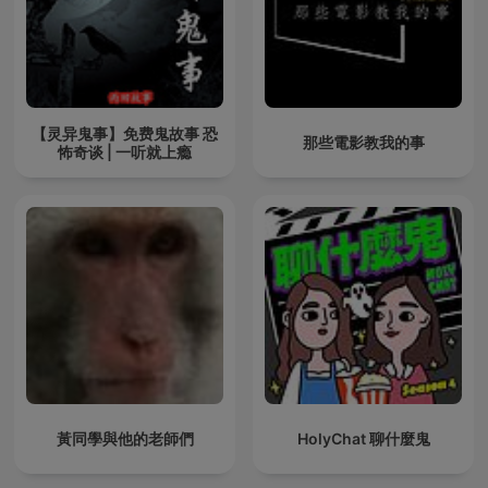
【灵异鬼事】免费鬼故事 恐
那些電影教我的事
怖奇谈 | 一听就上瘾
黃同學與他的老師們
HolyChat 聊什麼鬼