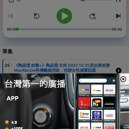
x
離 Android：reurl.cc/j78ZKm iOS：reurl.cc/ZOG3LA -- Hosting
音量
provided by SoundOn
00:00
00:00
單集
-
25
《陶晶瑩 娛樂+》陶晶瑩 主持 2022.10.05貝佐斯前妻
MacKenzie再傳離婚消息，也聊女性減重話題
17 Oct 2022
-
24
《陶晶瑩 娛樂+》陶晶瑩 主持 2022.10.03 美國陪讀生
活有感！家庭主婦的日常，讓Me Time變奢侈？
17 Oct 2022
-
23
《陶晶瑩 娛樂+》陶晶瑩 主持 2022.09.30 關於加州陽
光的生活體驗，以及Kobe Bryant遺孀的新聞事件
09 Oct 2022