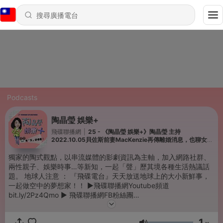
Podcasts
陶晶瑩 娛樂+
飛碟聯播網
|
25 - 《陶晶瑩 娛樂+》陶晶瑩 主持
2022.10.05貝佐斯前妻MacKenzie再傳離婚消息，也聊女性
減重話題
獨家的陶式觀點，以串流媒體的影劇資訊為主軸，加入網路社群、
兩性親子、娛樂時事…等新知，一起「聲」歷其境各種生活熱議話
題。 地球人注意 ： 『飛碟電台』天天放送地球上的大小新鮮事，
一起做空中的夢想家！！ ▶️飛碟聯播網Youtube頻道
bit.ly/2Pz4Qmo ▶️ 飛碟聯播網FB粉絲團
facebook.com/ufonetwork921 ▶️ 網路線上收聽
uforadio.com.tw/stream/stream.html ▶️ 飛碟APP，讓你收聽零距
1