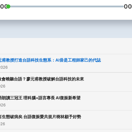
:00
00
元甫教授打造台語科技生態系：AI毋是工程師家己的代誌
2026
I敢會曉聽台語？廖元甫教授破解台語科技的未來
026
語朗讀三冠王 理科腦+語言專長 AI復振新希望
026
言生態破病矣 台語復振愛共規片樹林顧予好勢
026