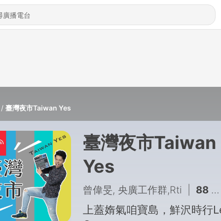
臺灣夜市Taiwan Yes
臺灣夜市Taiwan
Yes
曾偉旻, 央廣工作群,Rti
|
88 - 廖元甫教授打造台語科技生態系：AI毋是工程師家己的代誌
上蓋媠氣咱寶島，鮮沢時行Let