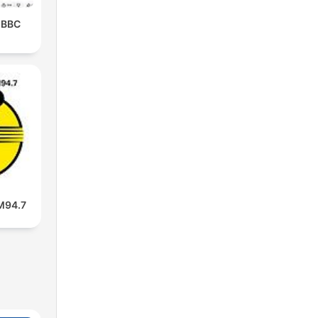
 BBC
94.7