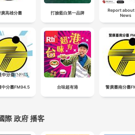
Report about
警廣高雄分臺
打臉藍白第一品牌
News
中分臺FM94.5
台味超有港
警廣臺南分臺FM
國際 政府 播客