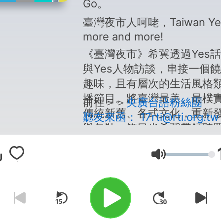
Go。
臺灣夜市人呵咾，Taiwan Ye
more and more!
《臺灣夜市》希冀透過Yes
與Yes人物訪談，串接一個
趣味，且有層次的生活風格
播節目。將臺灣最美、最樸
前往＞＞
央廣台語粉絲團
傳統新舊、各式文化，重新
聽友來函：
17rti@rti.org.tw
與包裝。節目也希冀帶領聽
進最時尚、最流行、最發燒
題外，也介紹臺灣各產業發
音量
熱的人物，或是默默深耕已
在地專業人士，唯有深入臺
方，才能有蓄積的能量，再
際聲量。