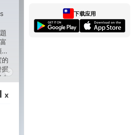
s
下载应用
話題
饒富
類廣
實的
發掘
眾走
的議
1
x
光發
久的
灣地
創國