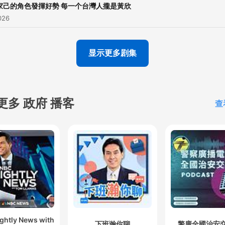
家己的角色發揮好勢 每一个台灣人攏是黃欣
026
显示更多剧集
更多 政府 播客
查
ghtly News with
下班瀚你聊
警廣全國治安