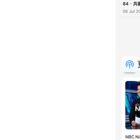
-
84
共
06 Jul 2
NBC Ni