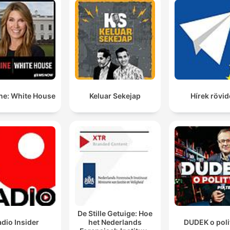
ne: White House
Keluar Sekejap
Hírek rövi
De Stille Getuige: Hoe
dio Insider
het Nederlands
DUDEK o poli