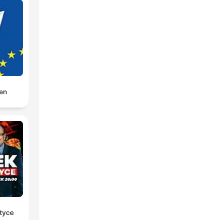
den
tyce