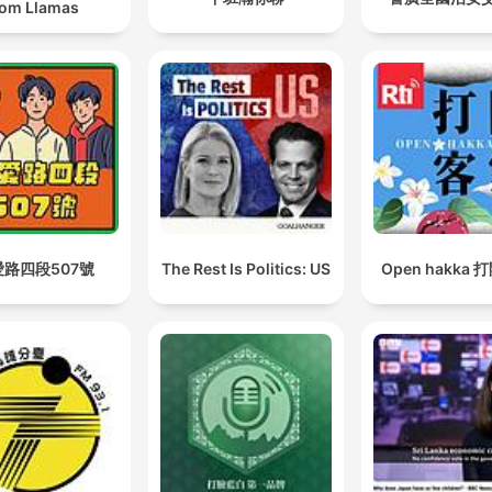
om Llamas
愛路四段507號
The Rest Is Politics: US
Open hakka