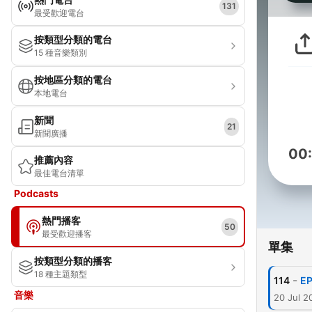
131
最受歡迎電台
按類型分類的電台
15 種音樂類別
按地區分類的電台
本地電台
新聞
21
新聞廣播
00
推薦內容
最佳電台清單
Podcasts
熱門播客
50
最受歡迎播客
單集
按類型分類的播客
18 種主題類型
-
114
E
音樂
20 Jul 2