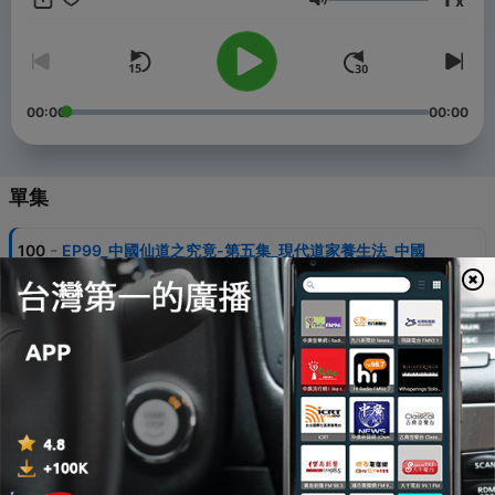
x
片頻道：
音量
tp://youtube.com/post/UgkxXX8Jyhv5PFgVxWL7kqcftJuZh5HSO7
si=LBoo-tPYZJSHjaIR -- Hosting provided by
SoundOn
00:00
00:00
單集
-
100
EP99_中國仙道之究竟-第五集_現代道家養生法_中國
道家的養生法
30 Jul 2026
-
99
EP98_中國仙道之究竟-第五集_現代道家養生法_食物
篇
23 Jul 2026
-
98
EP97_中國仙道之究竟-第五集_現代道家養生法_營養篇
16 Jul 2026
-
97
EP96_中國仙道之究竟-第五集_現代道家養生法_我們的