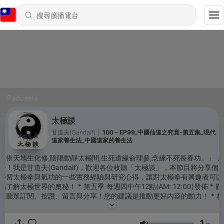
Podcasts
太極談
甘道夫(Gandalf)
|
100 - EP99_中國仙道之究竟-第五集_現代
道家養生法_中國道家的養生法
道依天地生化修,陰陽動靜太極間;生死道緣命理參,念練不死長春功。」，
好！我是甘道夫(Gandalf)，歡迎各位收聽「太極談」，本節目將分享個
學習太極拳與氣功的一些實務經驗與研究心得，讓對太極拳有興趣者可以
太極世界的奧秘！ * 第五季 每週四中午12點(AM: 12:00)發佈 * 歡迎
位聽眾訂閱、按讚、留言與分享！您的建議是推動更好內容的動力！ * 相
容文章將都會刊載在：
tps://www.blogger.com/u/0/blog/posts/4315874924469963107 * 
1