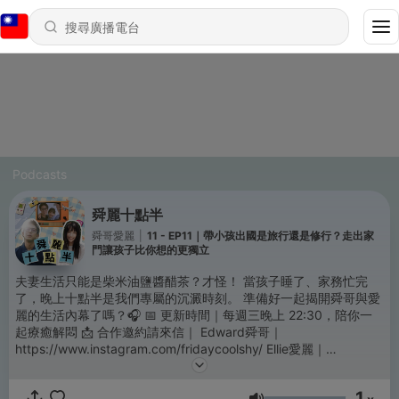
Podcasts
舜麗十點半
舜哥愛麗
|
11 - EP11｜帶小孩出國是旅行還是修行？走出家
門讓孩子比你想的更獨立
夫妻生活只能是柴米油鹽醬醋茶？才怪！ 當孩子睡了、家務忙完
了，晚上十點半是我們專屬的沉澱時刻。 準備好一起揭開舜哥與愛
麗的生活內幕了嗎？🎧 📅 更新時間｜每週三晚上 22:30，陪你一
起療癒解悶 📩 合作邀約請來信｜ Edward舜哥｜
https://www.instagram.com/fridaycoolshy/ Ellie愛麗｜
https://www.instagram.com/ellieciouss/ 本節目由【聲歷其境】
團隊製作播出 -- Hosting provided by
SoundOn
1