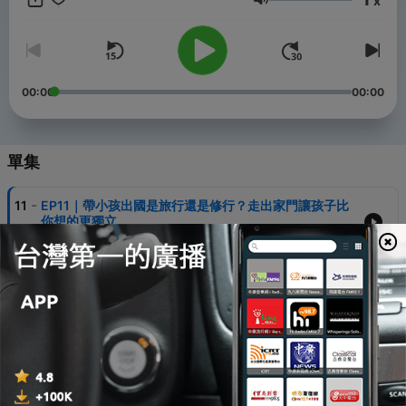
x
音量
00:00
00:00
單集
-
11
EP11｜帶小孩出國是旅行還是修行？走出家門讓孩子比
你想的更獨立
05 Aug 2026
-
10
EP10｜你有容貌焦慮嗎？舜哥超怕禿頭、愛麗卻把妊娠
紋當勳章，如何建立真正自信？
15 Jul 2026
-
9
EP9｜狗狗離世、試鏡三百次失敗、工作自我懷疑——舜
哥愛麗如何走出人生低潮？
08 Jul 2026