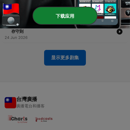
-
8
EP8｜最傷你的，往往不是陌生人！被好友背叛後，我們
才懂友情的真相
01 Jul 2026
下载应用
-
7
EP7｜從情侶日常拍到百萬觀看！舜哥愛麗公開自媒體生
存守則
24 Jun 2026
显示更多剧集
台灣廣播
廣播電台和播客