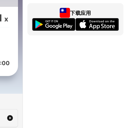
下载应用
1
x
:00