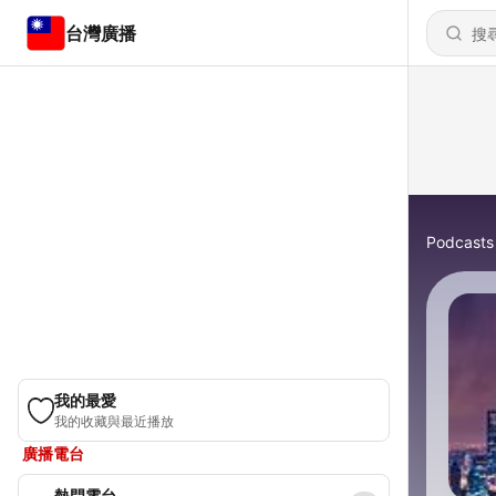
台灣廣播
Podcasts
我的最愛
我的收藏與最近播放
廣播電台
熱門電台