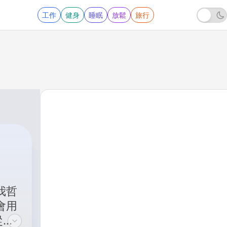
工作
健身
睡眠
放鬆
旅行
我哲
會用
從日