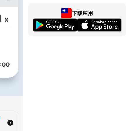
際時
部
下载应用
1
x
勤、午
dOn
:00
d