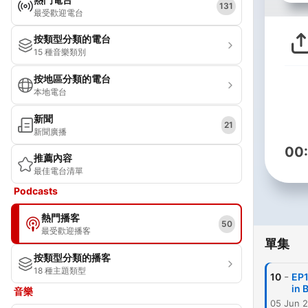
131
最受歡迎電台
按類型分類的電台
15 種音樂類別
按地區分類的電台
本地電台
新聞
21
新聞廣播
00
推薦內容
最佳電台清單
Podcasts
熱門播客
50
最受歡迎播客
單集
按類型分類的播客
18 種主題類型
-
10
EP
in 
音樂
05 Jun 