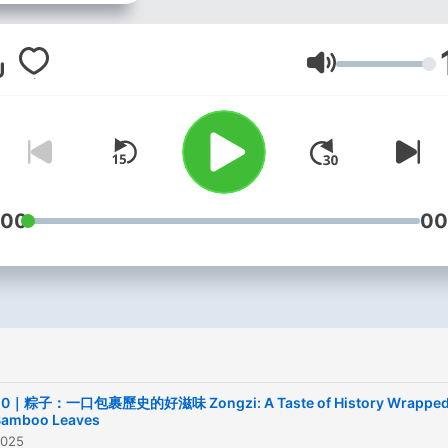
常生活對話、文化觀察到國
事，讓英文成為你生活的一
分。 🎧 每週更新，適合通
音量
休、睡前、有空就聽！ --
Hosting provided by
Soun
:00
00
10｜粽子：一口包裹歷史的好滋味 Zongzi: A Taste of History Wrappe
Bamboo Leaves
2025