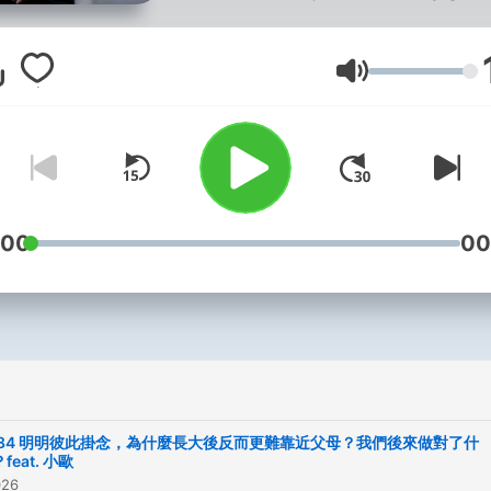
情緒或是溝通議題的方式或
— 或是《傑扣叔叔跟你說》
音量
聽眾投稿
— 以及《傑扣用心說》由傑
選溝通、談判、自我對話、
關主題
分享更深入的探討及方法，
:00
00
們一起解開那些扣住我們的
讓人生中的平靜多一些。
歡迎想提升溝通能力，改善
人或伴侶的關係，
更深入了解NLP或探索自我
你，
P84 明明彼此掛念，為什麼長大後反而更難靠近父母？我們後來做對了什
feat. 小歐
訂閱我的頻道，深入聊聊那
026