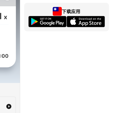
觀點
下载应用
回答
1
x
扣挑
的相
讓我
:00
題，
與家
的
些人