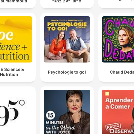
psi.mammoliti
פרופ' רענן ברגר
E Science &
Psychologie to go!
Chaud Ded
Nutrition