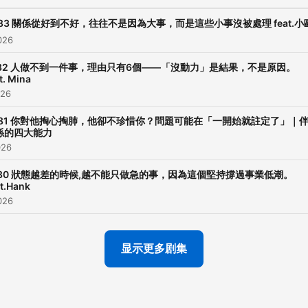
生的解法。
P83 關係從好到不好，往往不是因為大事，而是這些小事沒被處理 feat.小
026
Powered by
Firstory Hosti
P82 人做不到一件事，理由只有6個——「沒動力」是結果，不是原因。
t. Mina
026
P81 你對他掏心掏肺，他卻不珍惜你？問題可能在「一開始就註定了」｜
係的四大能力
026
P80 狀態越差的時候,越不能只做急的事，因為這個堅持撐過事業低潮。
t.Hank
026
显示更多剧集