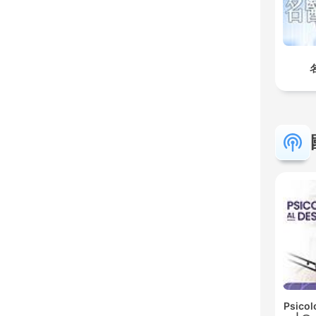
名
Psicol