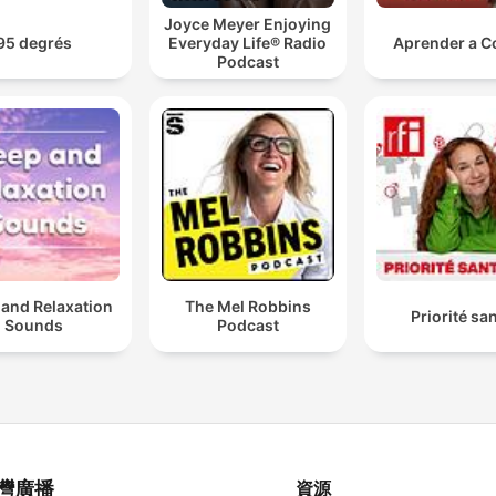
Joyce Meyer Enjoying
95 degrés
Everyday Life® Radio
Aprender a 
Podcast
 and Relaxation
The Mel Robbins
Priorité sa
Sounds
Podcast
灣廣播
資源