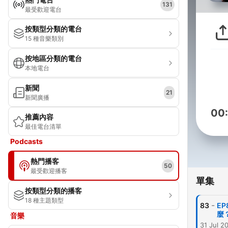
131
最受歡迎電台
按類型分類的電台
15 種音樂類別
按地區分類的電台
本地電台
新聞
21
新聞廣播
00
推薦內容
最佳電台清單
Podcasts
熱門播客
50
最受歡迎播客
單集
按類型分類的播客
18 種主題類型
-
83
E
麼？
音樂
31 Jul 2