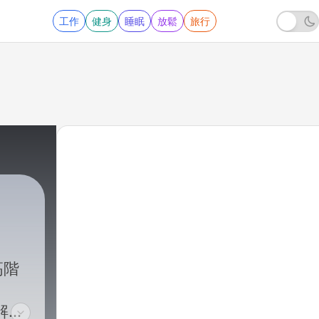
工作
健身
睡眠
放鬆
旅行
高階
解開