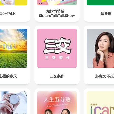
姐妹悄悄話｜
50+TALK
聽康健
SistersTalkTalkShow
心靈的春天
三交製作
鄧惠文 不