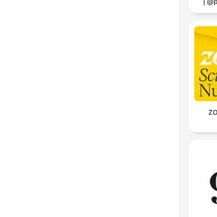
| @
ZO