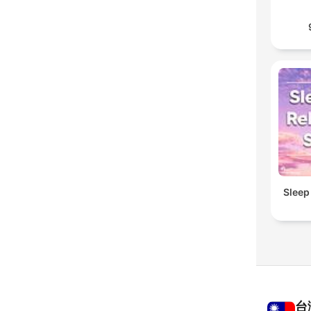
Sleep
台