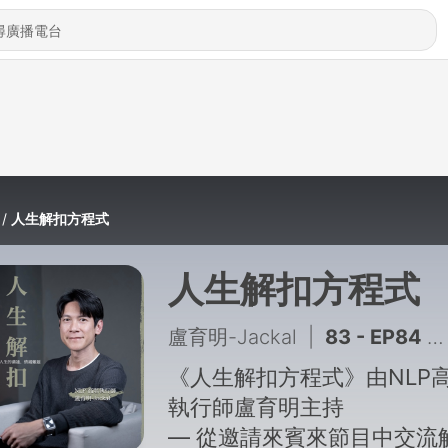
人生解扣方程式
人生解扣方程式
盧育明-Jackal
|
83 - EP84 明明彼此掛念，為什麼長大後反而更難靠近父母？我們後來做對了什麼？feat. 小歐
《人生解扣方程式》由NLP
執行師盧育明主持
— 從邀請來賓來節目中交流