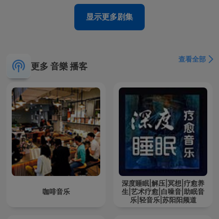
显示更多剧集
查看全部
更多 音樂 播客
深度睡眠|解压|冥想|疗愈养
咖啡音乐
生|艺术疗愈|白噪音|助眠音
乐|轻音乐|苏阳阳频道