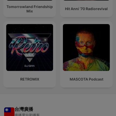
Tomorrowland Friendship
Hit Anni '70 Radiorevival
Mix
RETROMIX
MASCOTA Podcast
台灣廣播
廣播電台和播客