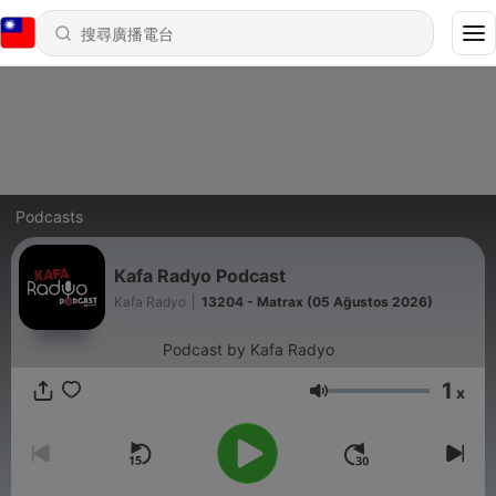
Podcasts
Kafa Radyo Podcast
Kafa Radyo
|
13204 - Matrax (05 Ağustos 2026)
Podcast by Kafa Radyo
1
x
音量