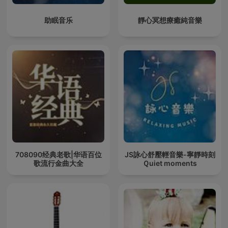
助眠音乐
靜心冥想療癒純音樂
708090经典老歌|华语百位
JS詠心舒壓輕音樂-寧靜時刻
歌流行金曲大全
Ｑuiet moments