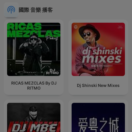
國際 音樂 播客
RICAS MEZCLAS By DJ
Dj Shinski New Mixes
RITMO