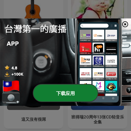
古典小品独奏（一） - 15首
幼儿英语启蒙儿歌
下载应用
班得瑞20周年13张CD轻音乐
這又沒有很屌
全集