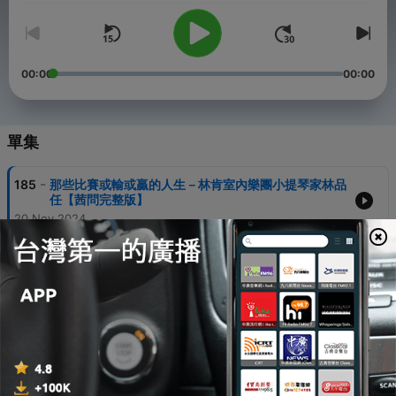
00:00
00:00
單集
-
185
那些比賽或輸或贏的人生－林肯室內樂團小提琴家林品
任【茜問完整版】
20 Nov 2024
-
184
用我一生，救那些被家暴刺傷的孩子－伯大尼兒少家園
江秀圈院長、伯大尼志工傳記作家楊艾俐【茜問完整
版】
13 Nov 2024
-
183
那些與小布希、川普、賀錦麗近身接觸的點滴－專訪美
國前商務部副助理部長【茜問完整版】
06 Nov 2024