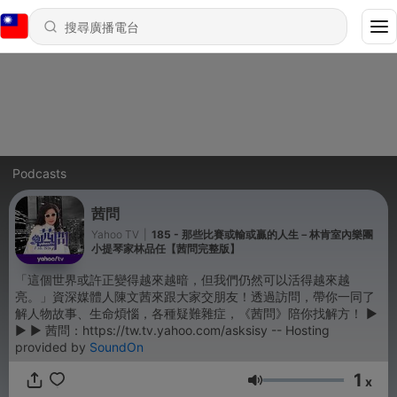
Podcasts
茜問
Yahoo TV
|
185 - 那些比賽或輸或贏的人生－林肯室內樂團
小提琴家林品任【茜問完整版】
「這個世界或許正變得越來越暗，但我們仍然可以活得越來越
亮。」資深媒體人陳文茜來跟大家交朋友！透過訪問，帶你一同了
解人物故事、生命煩惱，各種疑難雜症，《茜問》陪你找解方！ ►
► ► 茜問：https://tw.tv.yahoo.com/asksisy -- Hosting
provided by
SoundOn
1
x
音量