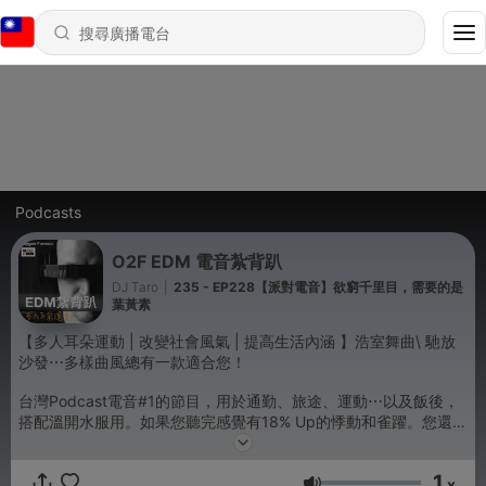
Podcasts
O2F EDM 電音紮背趴
DJ Taro
|
235 - EP228【派對電音】欲窮千里目，需要的是
葉黃素
【多人耳朵運動 | 改變社會風氣 | 提高生活內涵 】浩室舞曲\ 馳放
沙發⋯多樣曲風總有一款適合您！
台灣Podcast電音#1的節目，用於通勤、旅途、運動⋯以及飯後，
搭配溫開水服用。如果您聽完感覺有18% Up的悸動和雀躍。您還有
以下的方法：
1
訂閱、和推薦分享給一個最合拍的朋友。或者到我的粉絲頁 🔻FB :
x