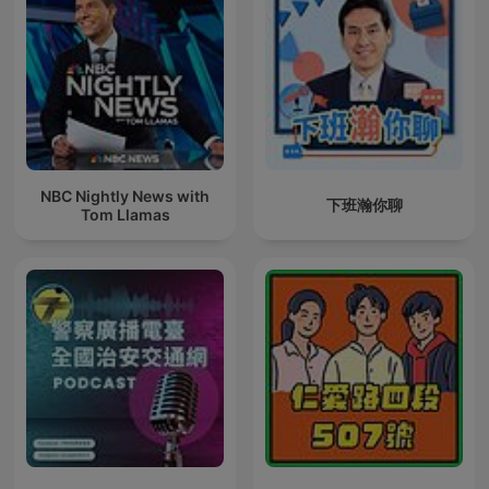
NBC Nightly News with
下班瀚你聊
Tom Llamas