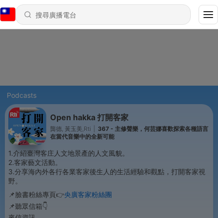
Podcasts
Open hakka 打開客家
龔德, 黃玉美,Rti
|
367 - 主修聲樂，何芸娜喜歡探索各種語言
在當代音樂中的全新可能
1.介紹臺灣客庄人文地景產的人文風貌。
2.客家藝文活動。
3.分享海內外各行各業客家後生人的生活經驗和觀點，打開客家視
野。
📌臉書粉絲專頁👉
央廣客家粉絲團
📌聽眾信箱👇
來信資訊