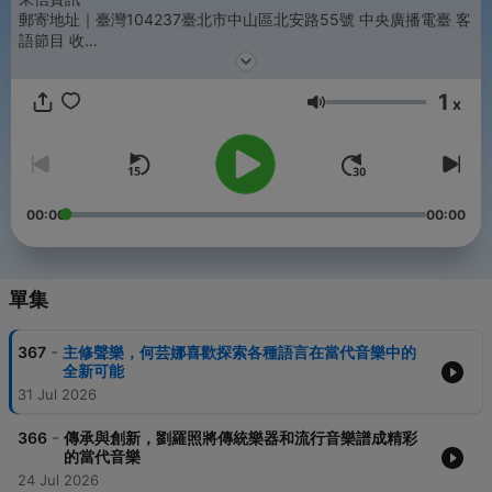
郵寄地址｜臺灣104237臺北市中山區北安路55號 中央廣播電臺 客
語節目 收
e-mail｜17rti@rti.org.tw
1
x
音量
00:00
00:00
單集
-
367
主修聲樂，何芸娜喜歡探索各種語言在當代音樂中的
全新可能
31 Jul 2026
-
366
傳承與創新，劉羅照將傳統樂器和流行音樂譜成精彩
的當代音樂
24 Jul 2026