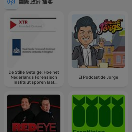
國際 政府 播客
De Stille Getuige: Hoe het
Nederlands Forensisch
El Podcast de Jorge
Instituut sporen laat
spreken