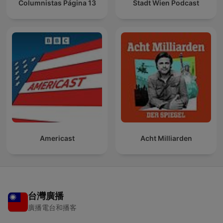
Columnistas Página 13
Stadt Wien Podcast
Americast
Acht Milliarden
台灣廣播
廣播電台和播客