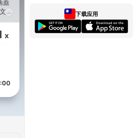
涵蓋
日文會
下载应用
豐富
美食
1
x
籍背
最道
文解
力。
:00
 及
單字
憶與
適合