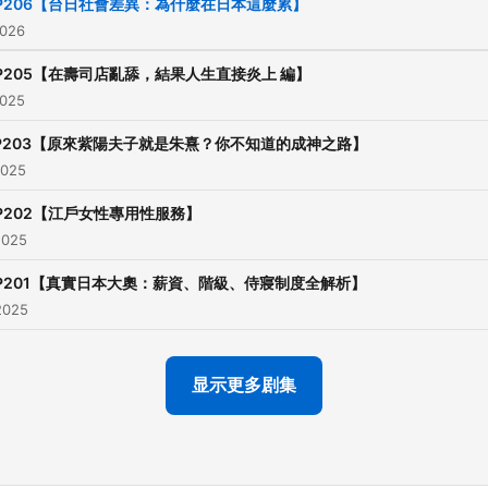
準備 JLPT考試 或想加強日
P206【台日社會差異：為什麼在日本這麼累】
2026
力的學習者。
・涵蓋多元主題，從日本的 
P205【在壽司店亂舔，結果人生直接炎上 編】
文化、刺青文化、貴族戀愛
2025
事，到熱門的日本旅遊攻略
P203【原來紫陽夫子就是朱熹？你不知道的成神之路】
你在學習語言的同時更了解
2025
文化。
P202【江戶女性專用性服務】
・以實用且生活化的日文會
2025
主，幫助你在真實場景中自
P201【真實日本大奧：薪資、階級、侍寢制度全解析】
口說日語。
2025
節目流程：
显示更多剧集
【日文原文聆聽】→【中文
與語法解析】
「OK日文」絕對是你最實用