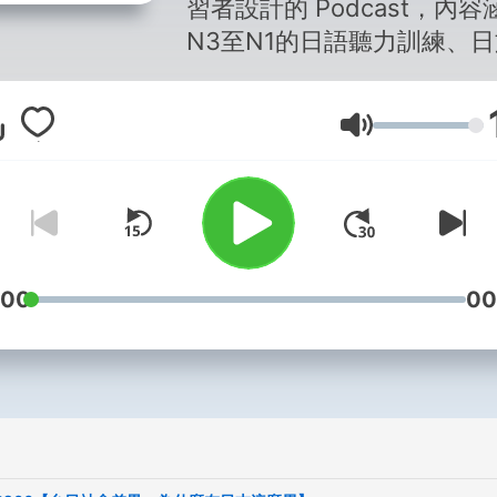
習者設計的 Podcast，內容
N3至N1的日語聽力訓練、
話、文法解析，並深入介紹
的 日本文化、歷史、旅遊、
音量
與生活話題。主持人擁有日
景及中日雙母語能力，帶來
地的日語發音與最清晰的中
說，幫助你輕鬆提升日語實
:00
00
節目特色包括：
・每集附有完整的 日文逐字稿
中日雙語詳細解說，並設有
和文法的複誦時間，強化記
理解。
・語言程度介於 N3～N1，