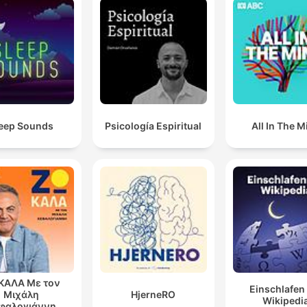
eep Sounds
Psicología Espiritual
All In The M
ΚΑΛΑ Με τον
Einschlafen
Μιχάλη
HjerneRO
Wikipedi
φαλογιάννη