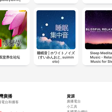
睡眠音 | ホワイトノイズ
Sleep Medita
医堂养生论坛
(すいみんおと, suimin
Music - Rela
oto)
Music for Sl
Meditation
Relaxatio
灣廣播
資源
廣播電台
播電台和播客
小工具
各國電台網站