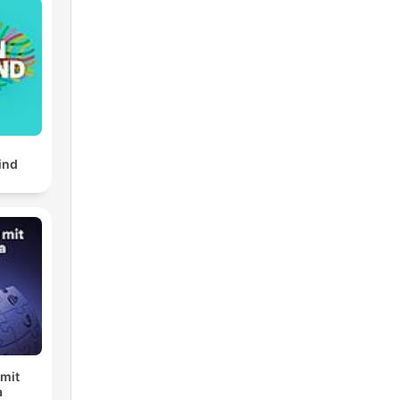
ind
 mit
a