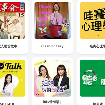
成人睡前故事
Cleaning fairy
哇賽心理
姐妹悄悄話｜
50+TALK
聽康健