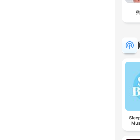
鄧
Sleep
Mus