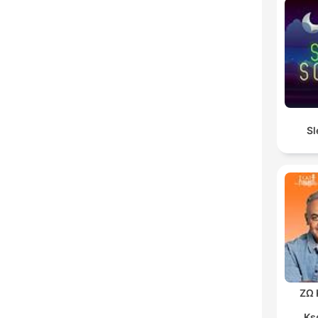
Sl
ΖΩ 
Κε