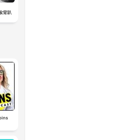
音紮背趴
bins