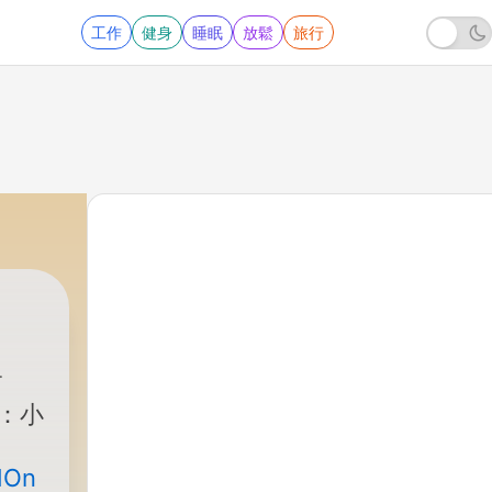
工作
健身
睡眠
放鬆
旅行
：小
dOn