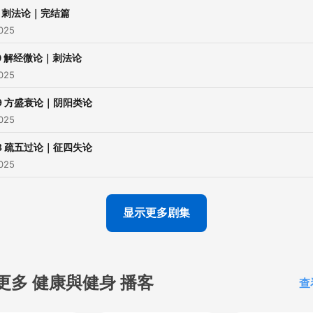
1 刺法论｜完结篇
2025
0 解经微论｜刺法论
2025
9 方盛衰论｜阴阳类论
2025
8 疏五过论｜征四失论
2025
显示更多剧集
更多 健康與健身 播客
查