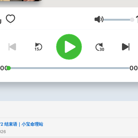
音量
:00
00
72 结束语｜小宝命理站
026