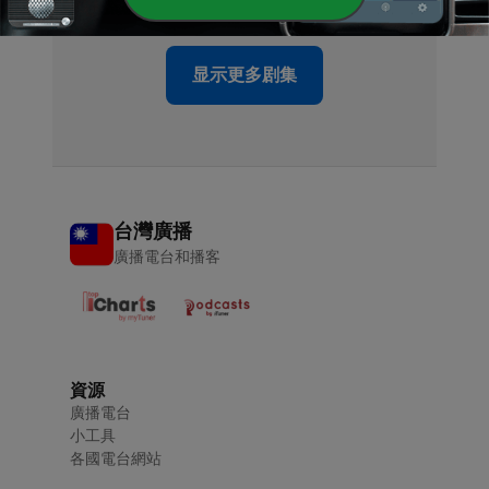
显示更多剧集
台灣廣播
廣播電台和播客
資源
廣播電台
小工具
各國電台網站