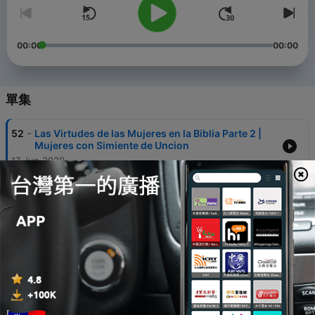
00:00
00:00
單集
-
52
Las Virtudes de las Mujeres en la Biblia Parte 2 |
Mujeres con Simiente de Uncion
17 Jun 2020
-
51
Las Virtudes de las Mujeres en la Biblia | Mujeres
con Simiente de Uncion
17 Jun 2020
-
50
Dia 50 - Orando por nuestros hijos | Mujeres con
Simiente de Uncion
02 Mar 2020
-
49
Dia 49 - Orando por nuestros hijos | Mujeres con
Simiente de Uncion