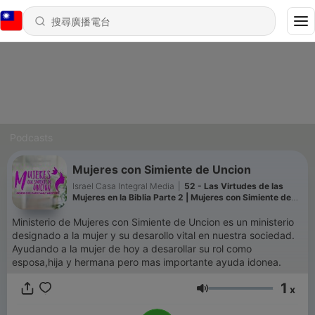
Podcasts
Mujeres con Simiente de Uncion
Israel Casa Integral Media
|
52 - Las Virtudes de las
Mujeres en la Biblia Parte 2 | Mujeres con Simiente de
Uncion
Ministerio de Mujeres con Simiente de Uncion es un ministerio
designado a la mujer y su desarollo vital en nuestra sociedad.
Ayudando a la mujer de hoy a desarollar su rol como
esposa,hija y hermana pero mas importante ayuda idonea.
1
x
音量