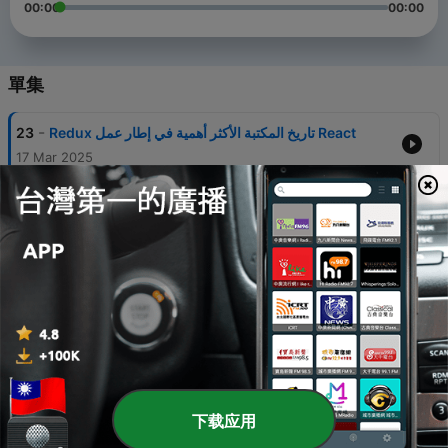
00:00
00:00
單集
-
Redux تاريخ المكتبة الأكثر أهمية في إطار عمل React
23
17 Mar 2025
-
كل شيء عن Vue.js
22
15 Mar 2025
-
مبادئ الكود النظيف: Clean Code
21
13 Mar 2025
-
كل شيء عن لغة C#
20
11 Mar 2025
-
ما هي أهمية GitHub بالنسبة للمطورين؟
19
09 Mar 2025
下载应用