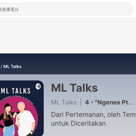
ML Talks
ML Talks
ML Talks
|
4 - "Ngenes Pt.2(Last)"
Dari Pertemanan, oleh Tem
untuk Diceritakan