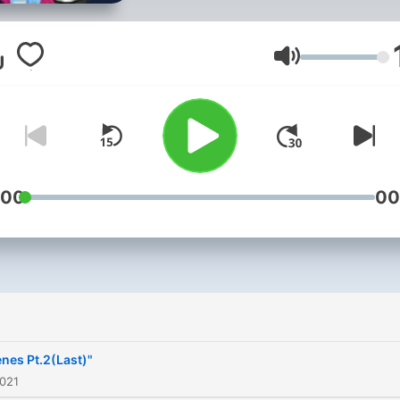
音量
:00
00
nes Pt.2(Last)"
2021