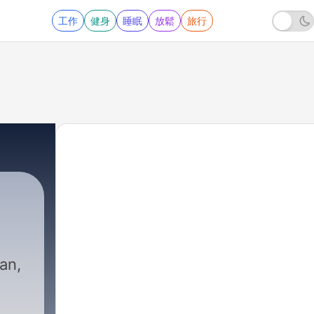
工作
健身
睡眠
放鬆
旅行
an,