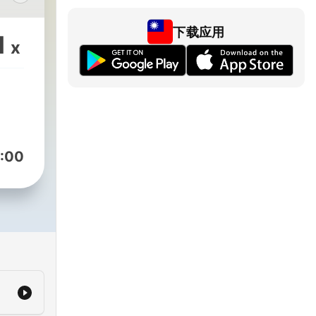
皇帝
下载应用
，而
1
x
废丞
国古
的手
消失
现。
:00
过永
过
、疏
征漠
精力
内阁
表了
基的