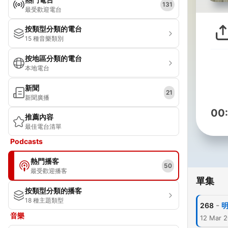
131
最受歡迎電台
按類型分類的電台
15 種音樂類別
按地區分類的電台
本地電台
新聞
21
新聞廣播
00
推薦內容
最佳電台清單
Podcasts
熱門播客
50
最受歡迎播客
單集
按類型分類的播客
18 種主題類型
-
268
明
音樂
12 Mar 