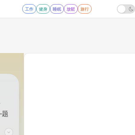
工作
健身
睡眠
放鬆
旅行
—题