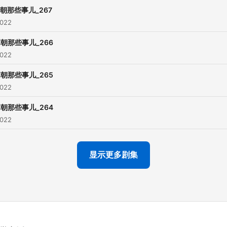
存在，也就是蛐蛐皇帝。但
朝那些事儿_267
2022
爹，没什么能耐，在位不到
便去世了，号仁宗。因为休
朝那些事儿_266
息的缘故，仁宣之治也成为
2022
初年的一大盛世。
朝那些事儿_265
“莫须有”杀掉了岳飞，“意欲
2022
了于谦。
朝那些事儿_264
提起明朝，人们都会想起“太
2022
监”。没错，太监，就是除去
和内阁的第三方势力。皇帝
显示更多剧集
小，文官集团势大，皇帝只
任陪伴他们的太监，但由于
皇帝的不作为， 太监成为了
的直接掌控者。朱祁镇就听
监谗言，导致土木之变，明