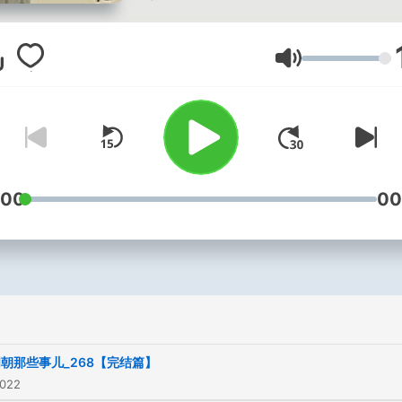
明朝，我们纵看历史，和尚
朱元璋横扫六合，建立明朝
音量
胡惟庸案的爆发，使得老朱
相，设三司。相权，作为中
代对抗皇权的产物，在老朱
上终止了。但存在即合理，
的相权会以另外一种方式出
:00
00
惠文帝，小小少年怎么斗得
乐帝。靖难之役，皇权顺利
度，修永乐大典、迁都北京
通大运河、郑和下西洋、五
北、征服安南。可能朱棣的
不如老朱，太累了，于是，
朝那些事儿_268【完结篇】
出现了内阁，最终，内阁代
2022
丞相行使了相权。由于朱瞻