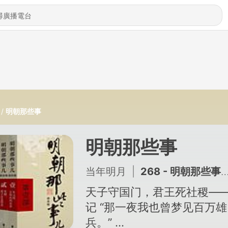
明朝那些事
明朝那些事
当年明月
|
268 - 明朝那些事儿_268【完结篇】
天子守国门，君王死社稷—
记 “那一夜我也曾梦见百万雄
兵。”