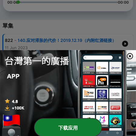
00:00
00:00
單集
-
822
140.应对滞胀的代价！2019.12.19（内附红酒链接）
11 Jun 2023
-
821
140.女子为分手，自导自演绑架戏码，戏过了啊
11 Jun 2023
-
820
140.在日本买东西，塑料袋为何不收费？
11 Jun 2023
-
819
140.他是中国经济学界的良心
11 Jun 2023
-
818
140.中美会谈 与 美俄“杀手之争”
11 Jun 2023
下载应用