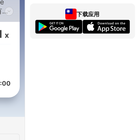
e
有价
下载应用
方式
有温
1
x
物不
地提
慧。
:00