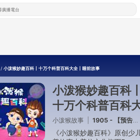
小泼猴妙趣百科丨十万个科普百科大全丨睡前故事
小泼猴妙趣百科
十万个科普百科
全丨睡前故事
小泼猴故事
|
1905 - 【预告】《实习侦探小泼猴之学院风云篇2》上线啦！求推荐、好评~
《小泼猴妙趣百科》原创少