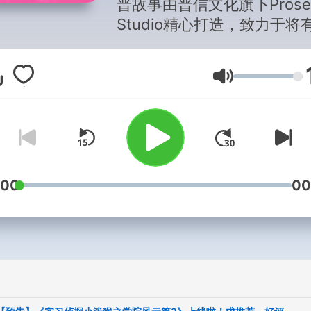
普故事由普信文化旗下Prose
Studio精心打造，致力于将
值的科普知识以简单易懂的
融入到简短精彩的故事中，
音量
度、开脑洞，满足孩子对万
断萌发的好奇心，潜移默化
升孩子的科学素养和情商智
:00
00