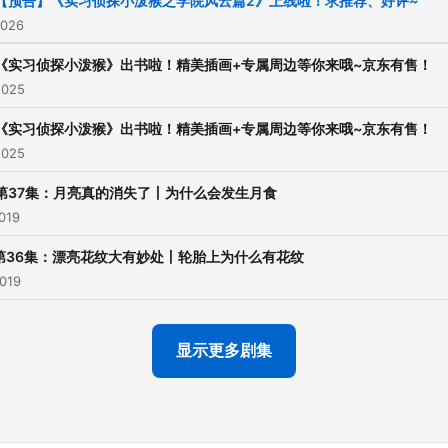
【预告】《实习侦探小泼猴之学院风云篇2》上线啦！求推荐、好评~
2026
《实习侦探小泼猴》出书啦！精美插画+专属周边等你来哦~京东有售！
2025
《实习侦探小泼猴》出书啦！精美插画+专属周边等你来哦~京东有售！
2025
第37集：月亮真的消失了丨为什么会发生月食
019
第36集：漂亮花纹大有妙处丨轮胎上为什么有花纹
2019
显示更多剧集