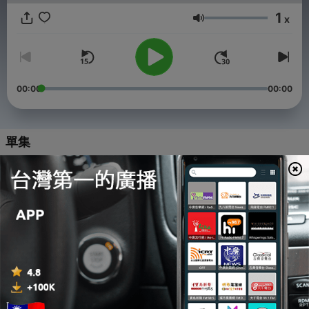
任何电音都叫成慢摇了(因为他们都是听土嗨音乐的，所以大多时候
1
x
音量
是把土嗨音乐错误叫成慢摇)。但慢摇仅仅只是downtempo的中文
翻译，是一种很接近chill-out的电子音乐的曲风分支。而之所以说
慢摇是错误叫法，是因为土嗨现在已经把所有电音，无规则地全部
都错误叫成慢摇了，无一正确理解慢摇的真正意思。其实
downtempo不过是一个非常冷门的曲风，所以土嗨们把任何电音都
00:00
00:00
错误叫成了慢摇，也没有出现什么人来纠正他们。
單集
-
1030
编61.寂寞是你给的苦
12 Aug 2023
-
1029
编32.凌晨诱惑
12 Aug 2023
-
1028
编9.新上海滩
12 Aug 2023
-
1026
编2.漂亮的姑娘嫁人啦