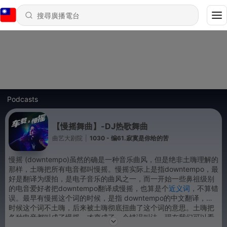
Podcasts
【慢摇舞曲】-DJ热歌舞曲
曲艺大剧院
|
1030 - 编61.寂寞是你给的苦
慢摇 (downtempo)虽然的确是一种音乐曲风，但是绝非土嗨理解的
那样，土嗨把所有电音都叫慢摇。慢摇实际上是指downtempo，最
好是翻译为缓拍，是电子音乐的曲风之一，而一开始一些鼻祖级别
的电音爱好者把downtempo翻译成慢摇，也算是个
近义词
，不算错
误。最早有慢摇这个词的时候，是指 downtempo的中文翻译，那
时候这个词不土嗨，后来被土嗨彻底扭曲了这个词的意思。土嗨把
各种电音都叫成了慢摇，才变成了一个错误叫法。现在我们可以看
到网上所谓的慢摇，其实根本已经没有任何界定了，土嗨们已经把