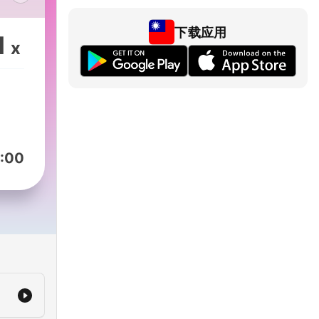
下载应用
1
x
聊聊
:00
m/sweetmommylife
om/