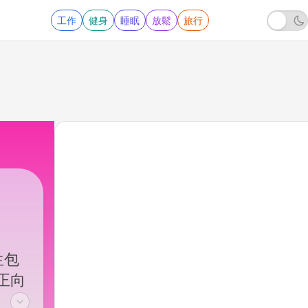
工作
健身
睡眠
放鬆
旅行
生包
正向