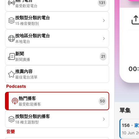
131
最受歡迎電台
按類型分類的電台
15 種音樂類別
按地區分類的電台
本地電台
新聞
21
新聞廣播
00
推薦內容
最佳電台清單
Podcasts
熱門播客
50
最受歡迎播客
單集
按類型分類的播客
18 種主題類型
-
156
家
音樂
10 Jun 