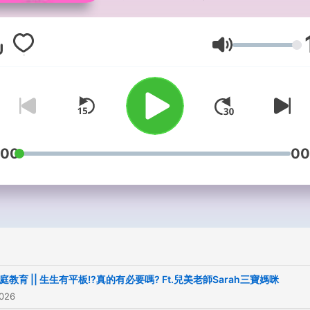
節目內容包含
1.五分鐘學正向教養
音量
2.媽咪私心聊
3.媽咪都想要的奶茶自由
別忘了來跟媽咪老師Cindy
:00
00
粉絲專頁
https://www.facebook.co
個人網站
http://sweetmommylife.c
庭教育 || 生生有平板!?真的有必要嗎? Ft.兒美老師Sarah三寶媽咪
邀稿聯絡信箱
2026
happpy2575@gmail.com