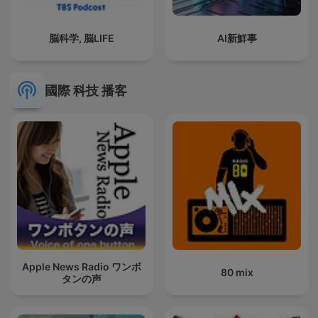
脳科学, 脳LIFE
AI新鮮事
國際 科技 播客
Apple News Radio ワンボ
80 mix
タンの声