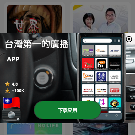
世界奇闻录 | 未解之谜 | 宇宙
科技行腳
探索 |异闻奇事
下载应用