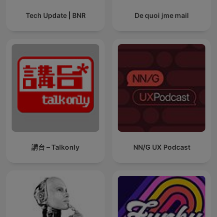
Tech Update | BNR
De quoi jme mail
講台 – Talkonly
NN/G UX Podcast