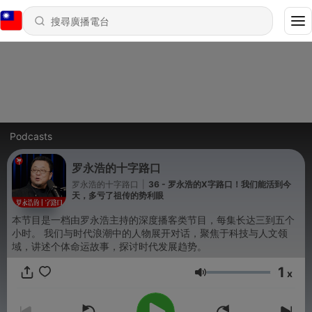
Podcasts
罗永浩的十字路口
罗永浩的十字路口
|
36 - 罗永浩的X字路口！我们能活到今
天，多亏了祖传的势利眼
本节⽬是⼀档由罗永浩主持的深度播客类节⽬，每集长达三到五个
小时。 我们与时代浪潮中的⼈物展开对话，聚焦于科技与⼈⽂领
域，讲述个体命运故事，探讨时代发展趋势。
1
x
音量