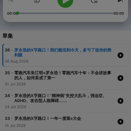
00:00
00:00
單集
-
36
罗永浩的X字路口！我们能活到今天，多亏了祖传的势
利眼
06 Aug 2026
-
35
零跑汽车朱江明×罗永浩！零跑汽车十年：不会讲故事
的人，如何卖成了第一
31 Jul 2026
-
34
罗永浩的X字路口！“精神病”失控大乱斗，强迫症、
ADHD、攻击型人格障碍.......
24 Jul 2026
-
33
罗永浩的X字路口！一年一度装x大会
15 Jul 2026