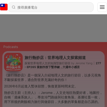
Podcasts
旅行熱炒店：世界地理人文探索頻道
探索世界地理人文的知識型旅行節目 by Jerome Yang
|
277
- EP265 當創作按下暫停鍵，六週年小感言
《旅行熱炒店》是一個深入介紹地理人文的旅行節目，以多元視角
不斷探索世界，適合對世界充滿好奇的你！
2026年6月起進入暫休狀態，恢復更新時間未定。
熱炒店主廚（主持人）：Jerome，人文史地狂熱愛好者，地圖控，
自稱「邊緣系旅人」，專攻冷門路線與社會角落。基層社畜一枚，
用下班後的剩餘精力旅行與做節目，大多數的單集都是自己講的。