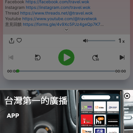
Facebook
https://facebook.com/travel.wok
Instagram
https://instagram.com/travel.wok
Thread
https://www.threads.net/@travel.wok
Youtube
https://www.youtube.com/@travelwok
意見回饋
https://forms.gle/4v9Xc5PJz4geQp7K7
寫信給主廚 travel.wok@ltsoj.com
旅行熱炒店官網
https://ltsoj.com/
1
x
音量
00:00
00:00
單集
-
277
EP265 當創作按下暫停鍵，六週年小感言
06 Jul 2026
-
276
EP264 羅馬尼亞：拉丁語言、東正教與共產過往，
「看了西歐小說才知道我們國家有吸血鬼！」 ft.