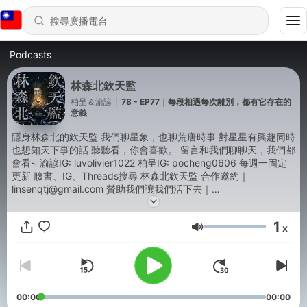
Podcasts
林森北欽天監
柏呈＆渝諺
|
78 - EP77｜每段相遇每次離別，都有它存在的
意義
隱身林森北的欽天監 我們聊星象，也聊荒唐時事 對星星有興趣同時
也想知天下事的話 聽聽看，你會喜歡。 留言和我們聊聊天，我們都
會看~ 渝諺IG: luvolivier1022 柏呈IG: pocheng0606 每週一固定
更新 臉書、IG、Threads搜尋 林森北欽天監 合作邀約｜
linsenqtj@gmail.com 贊助我們讓我們活下去｜
https://pse.is/6a6e3a -- Hosting provided by
SoundOn
1
x
音量
00:00
00:00