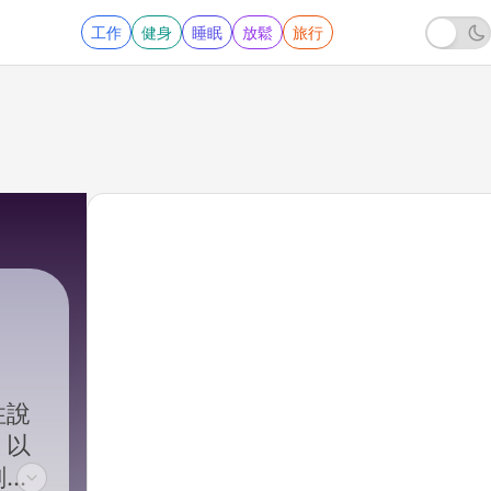
工作
健身
睡眠
放鬆
旅行
性說
。以
刻的