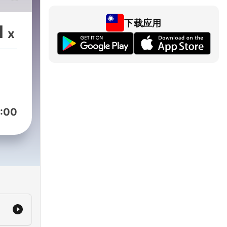
感觀
下载应用
1
x
美食
等，

:00
A764

 ✨【姊