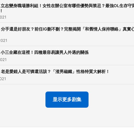
妹淘Facebook】：
.7 立志變身職場勝利組！女性在辦公室有哪些優勢與禁忌？最強OL生存守
https://reurl.cc/YWn8LL 
！
妹淘Instagram】：
2021
https://reurl.cc/OXeV2R 
.6 分手還是好朋友？前任IG刪不刪？完整揭開「和舊情人保持聯絡」真實
妹淘YouTube】：
2021
https://reurl.cc/jqOlX1 --
Hosting provided by Soun
.5 小三全藏在這裡！四種最容易讓男人外遇的關係
2021
.4 老是愛錯人是可憐還活該？「渣男磁鐵」性格特質大解析！
021
显示更多剧集