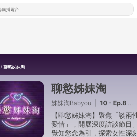
聊慾姊妹淘
聊慾姊妹淘
姊妹淘Babyou
|
10 - Ep.8 辦公室戀情不成功便成仁？在和主管同事交往前必須知道的事！
【聊慾姊妹淘】聚焦「談兩
愛情」，開展深度訪談節目
覺知慾念為引，探索女性深