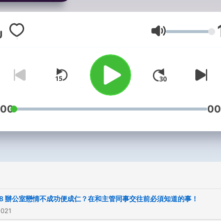
心理。 《姊妹淘》為女性心事新
知交流平台，擁有兩性、情
點、名人娛樂、美妝時尚、
音量
行旅、星座塔羅及私密話題
所有質感生活的一切。一起
babyou寶貝妳！ 以下各處都有
【聊慾姊妹淘】 💘SoundOn
https://sndn.link/babyou 
:00
00
Spotify https://reurl.cc/8y
💘Listen Notes
https://reurl.cc/YW5Q4X 
KKBOX Podcast
https://reurl.cc/o9bXVv ✨【姊
妹淘官網】：
p.8 辦公室戀情不成功便成仁？在和主管同事交往前必須知道的事！
https://reurl.cc/NXE0XQ
2021