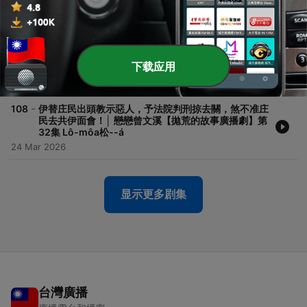
事廣播劇】第34集 一人一款命
07 Apr 2026
-
109
賣雜細--ê因為騙囡仔人的錢，煞著請薰請檳榔共全庄
會失禮？│ 戀戀曾文溪【拋荒的故事廣播劇】第33集
下载应用
老實ê水耳叔—á
31 Mar 2026
-
108
伊替庄民出頭教示惡人，予法院判刑掠去關，煞不准庄
民去共伊面會！│ 戀戀曾文溪【拋荒的故事廣播劇】第
32集 Lô-môa松--á
24 Mar 2026
显示更多剧集
台灣廣播