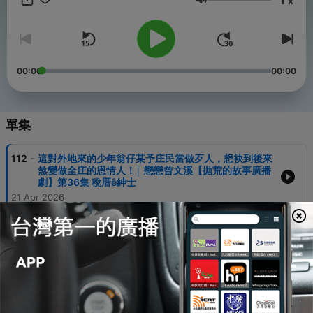
x
音量
00:00
00:00
單集
-
112
這對外地來的少年翁仔某予庄民當做歹人，想袂到後來
煞變做全庄的恩情人！│ 戀戀曾文溪【拋荒的故事廣播
劇】第36集 稅厝ê紳士
21 Apr 2026
-
111
古意的討海人出海反船毋旦無死，閣娶著一个印尼姑娘
做某！│ 戀戀曾文溪【拋荒的故事廣播劇】第35集 印
尼新娘
14 Apr 2026
-
110
伊自願去共5个無老母的囡仔煮食、洗衫，因為囡仔的
老爸做一件代誌，就無閣去！│ 戀戀曾文溪【拋荒的故