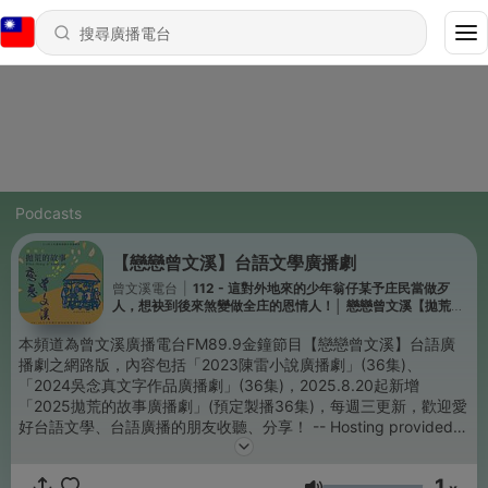
Podcasts
【戀戀曾文溪】台語文學廣播劇
曾文溪電台
|
112 - 這對外地來的少年翁仔某予庄民當做歹
人，想袂到後來煞變做全庄的恩情人！│ 戀戀曾文溪【拋荒的
故事廣播劇】第36集 稅厝ê紳士
本頻道為曾文溪廣播電台FM89.9金鐘節目【戀戀曾文溪】台語廣
播劇之網路版，內容包括「2023陳雷小說廣播劇」(36集)、
「2024吳念真文字作品廣播劇」(36集)，2025.8.20起新增
「2025拋荒的故事廣播劇」(預定製播36集)，每週三更新，歡迎愛
好台語文學、台語廣播的朋友收聽、分享！ -- Hosting provided
by
SoundOn
1