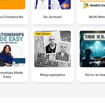
a Cristiana Mx
De Jortcast
Mufti Me
tionships Made
Misja specjalna
Terror en bl
Easy