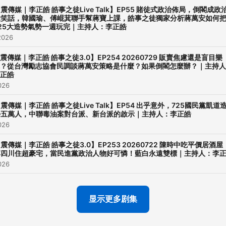
震傳媒｜李正皓 皓事之徒Live Talk】EP55 賭徒式政治佈局，倒閣成政
Powered by
Firstory Hosti
大笑話，韓國瑜、傅崐萁聯手幫蔣寶上課，皓事之徒獨家分析蔣萬安如何
725大造勢氣勢一週玩完｜主持人：李正皓
2026
震傳媒｜李正皓 皓事之徒3.0】EP254 20260729 販賣焦慮還是盲目樂
？從台灣勵志協會民調談蔣萬安策略是什麼？如果倒閣怎麼辦？｜主持人
正皓
026
震傳媒｜李正皓 皓事之徒Live Talk】EP54 出乎意外，725國民黨凱道
勢五萬人，中聯毒油案對台派、新台派的啟示｜主持人：李正皓
026
震傳媒｜李正皓 皓事之徒3.0】EP253 20260722 陳時中吃平價居酒屋
李四川住超豪宅，當民進黨政治人物好可憐！藍白永遠雙標｜主持人：李
026
显示更多剧集