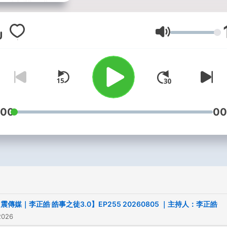
本節目由震傳媒與新生代政
論員李正皓合力製作，專業
音量
話兼備，為聽眾帶來最尬聊
治podcast節目。
不固定每周二、五更新，歡
眾朋友不準時收聽！
一起來當【皓事之徒】。
:00
00
Facebook｜Youtube｜
搜尋: 震傳媒Z.media、李
Apple Podcast｜Spotify｜
Google Podcast｜KKBOX
震傳媒｜李正皓 皓事之徒3.0】EP255 20260805 ｜主持人：李正皓
搜尋: 李正皓 皓事之徒
2026