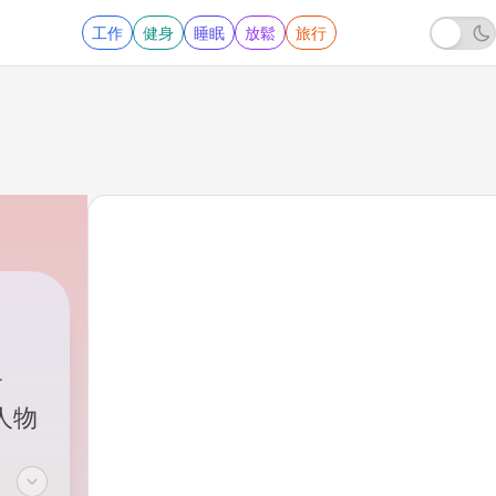
工作
健身
睡眠
放鬆
旅行
#人物