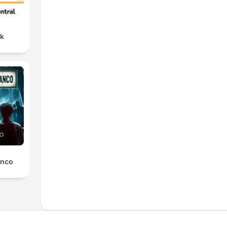
nk
anco