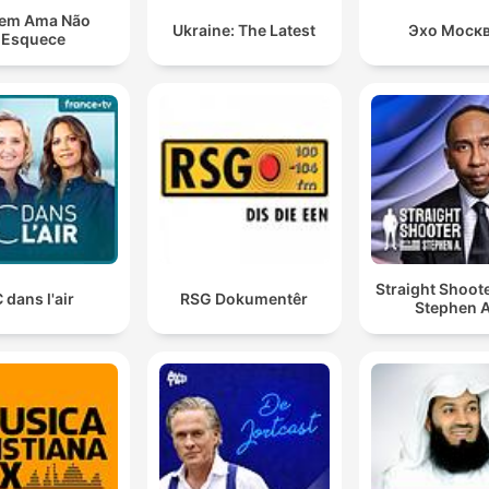
em Ama Não
Ukraine: The Latest
Эхо Моск
Esquece
Straight Shoot
 dans l'air
RSG Dokumentêr
Stephen A