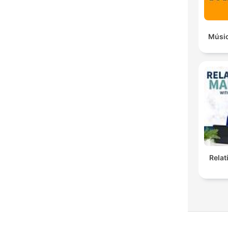
Músic
Rela