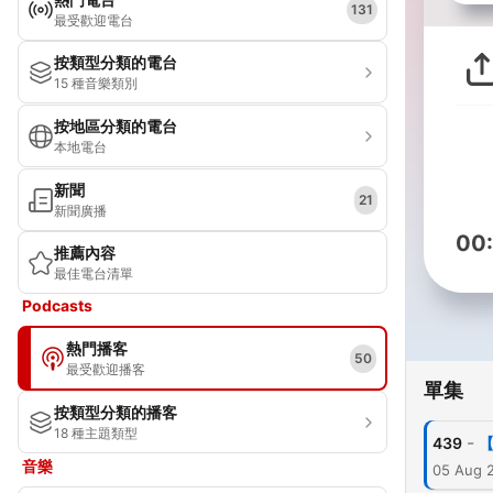
131
最受歡迎電台
按類型分類的電台
15 種音樂類別
按地區分類的電台
本地電台
新聞
21
新聞廣播
00
推薦內容
最佳電台清單
Podcasts
熱門播客
50
最受歡迎播客
單集
按類型分類的播客
18 種主題類型
-
439
【
音樂
05 Aug 