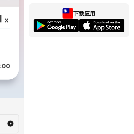
治評
與幹
下载应用
1
x
的政
迎聽
:00
正皓
｜