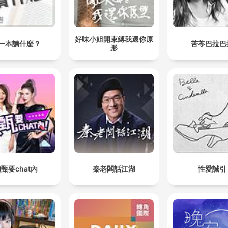
好味小姐開束縛我還你原
一本讀什麼？
苦苓巴拉巴
形
甄要chat內
秦老闆話江湖
性愛誠引