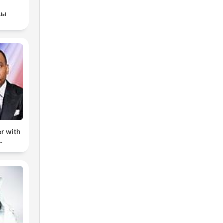
вы
er with
.