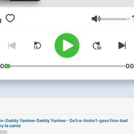
音量
:00
00
ix-Daddy Yankee-Daddy Yankee - Du1ra-limbo1-gaso1ina-bad
y la santa
2020