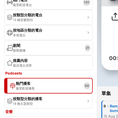
131
最受歡迎電台
按類型分類的電台
15 種音樂類別
按地區分類的電台
本地電台
新聞
21
新聞廣播
00
推薦內容
最佳電台清單
Podcasts
熱門播客
50
最受歡迎播客
單集
按類型分類的播客
18 種主題類型
-
6
Rem
bunn
音樂
15 Aug 