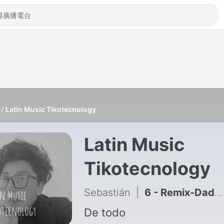
Latin Music Tikotecnology
Latin Music
Tikotecnology
Sebastián
|
6 - Remix-Daddy Yankee-Daddy Yankee - Du1ra-limbo1-gaso1ina-bad bunny la santa
De todo