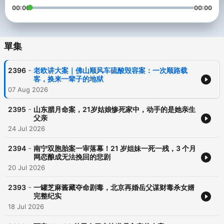
00:00
00:00
單集
-
2396
老欧讲大案｜佛山顺风车硫酸毁容案：一次顺路载
客，换来一辈子的地狱
07 Aug 2026
-
2395
山东腊月命案，21岁姑娘惨死家中，动手的是她亲生
父亲
24 Jul 2026
-
2394
南宁双胞胎案一审落幕！21 岁姐妹一死一残，3 个月
网恋酿成无法挽回的悲剧
20 Jul 2026
-
2393
一罐芝麻酱藏夺命剧毒，北京再婚岳父谋财毒杀女婿
完整纪实
18 Jul 2026