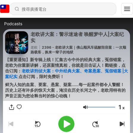
Podcasts
老欧讲大案：警示迷途者 唤醒梦中人|大案纪
实
老欧
|
2396 - 老欧讲大案｜佛山顺风车硫酸毁容案：一次顺
路载客，换来一辈子的地狱
【重要通知】新专辑上线！汇集古今中外的经典大案，冤假错案，
老欧为你重新讲解，还原案情真相，你就是目击证人！戳链接，点
击订阅：
老欧讲刑侦大案：中外经典大案、奇案悬案、冤假错案 |大
案纪实
点击订阅，限时免费听！
鲜为人知的血案、要案、悬案、疑案......每一起案件都令人警醒！
历史上还有许多的惊天大案，淹没在历史长河之中，老欧用特有的
声音正面为您诠释当时的惊心动魄！
1
x
音量