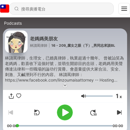
Podcasts
老媽媽美朋友
林謅罵律師
|
16 - 209_腐女之眼（下）_男同志來談BL
林謅罵律師，生理女，已婚真律師，執業超過十幾年。 曾被訕笑為
老媽媽，歡喜收下這個封號，並萌生開節目的念頭，老媽媽用美聲
傳達法律和一些職場的論功行賞冊。會盡量提供大家合法、安全、
刺激、又鹹溼到不行的內容。 林謅罵律師：
https://www.facebook.com/linzoumaisattorney -- Hosting
provided by
SoundOn
1
x
音量
00:00
00:00