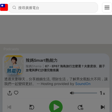
Podcasts
辣媽Smart熟能力
辣媽Shania
|
67 - EP67 海島旅行怎麼選？夫妻度假、親子
放電與夢幻沙灘完整推薦
透過夫妻聊天，分享婚姻生活, 理財生活，了解男女觀點大不同，讓
我們一起變得更好。 -- Hosting provided by
SoundOn
1
x
音量