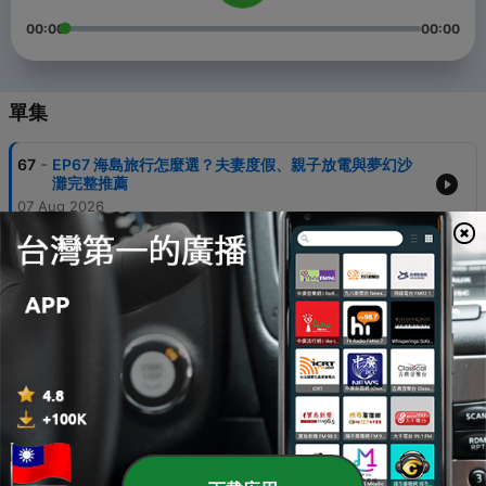
00:00
00:00
單集
-
67
EP67 海島旅行怎麼選？夫妻度假、親子放電與夢幻沙
灘完整推薦
07 Aug 2026
-
66
EP66 不到30歲就靠美股退休的前警官, 如何打造「財
富護城河」
31 Jul 2026
-
65
EP65 西雅圖一家四口自助行10天花40萬值得嗎？
24 Jul 2026
-
64
EP64 一張票近兩萬，還坐最角落的位子！去現場看世
界盃是盤子嗎？
17 Jul 2026