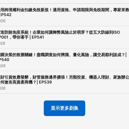
善用跨境權利金扣繳免稅新規！適用資格、申請期限與免稅期間，專家來
追蹤 KPMG安侯建業 Facebo
 EP542
｜LINE｜Instagram｜YouT
026
請搜尋：kpmgtaiwan
打造防賄免疫系統！企業如何讓舞弊風險止於萌芽？從五大防線到ISO
7001，帶你著手 | EP541
Powered by
Firstory Hosti
026
併購決策的致勝關鍵！盡職調查如何辨識、量化風險，讓交易順利談成？|
P540
026
留財引資效應發酵，財管服務邊界擴張！另類投資、機器人理財、家族辦
何搶攻高資產商機？| EP539
026
显示更多剧集