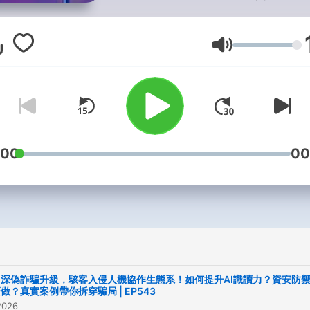
問團隊輕鬆聊。跟上熱門話
掌握最新資訊，讓吸收知識
音量
常。
此Podcast節目由KPMG安
業聯合會計師事務所自製，
追蹤我們的Facebook粉絲
:00
00
LINE帳號，隨時獲得最新節
訊！若您有任何問題或意見
饋，也歡迎私訊我們唷！
Apple Podcast｜Spotify｜
SoundOn｜KKBOX｜YouTu
Music｜Firstory 同步上線
AI深偽詐騙升級，駭客入侵人機協作生態系！如何提升AI識讀力？資安防
做？真實案例帶你拆穿騙局 | EP543
訂閱起來！
2026