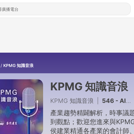
KPMG 知識音浪
KPMG 知識音浪
KPMG 知識音浪
|
546 - AI深偽詐騙升級，駭客入侵人機協作生態系！如何提升AI識讀力？資安防禦怎麼做？真實案例帶你拆穿騙局 | EP543
產業趨勢精闢解析，時事議
到觀點；歡迎您進來與KPM
侯建業精通各產業的會計師