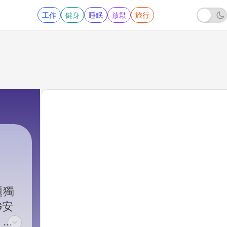
工作
健身
睡眠
放鬆
旅行
題獨
G安
、顧