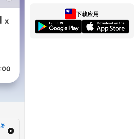
題、
下载应用
成日
1
x
侯建
歡迎
團、
:00
目資
回
be
！記得
禦怎