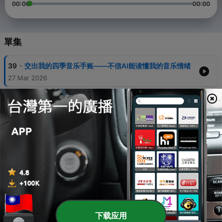
00:00
00:00
單集
-
39
交出我的四季音乐手账——不信AI能读懂我的音乐情绪
27 Mar 2026
-
38
路遥知马力——我心中的Diva之Britney Spears小甜甜
布兰妮（下）
16 Oct 2025
-
37
音乐企划预支 | 一只懒懒鸟的顺应
Sun, 7 Sep 2025 22:00:00 +0800
-
36
路遥知马力——我心中的Diva之Britney Spears小甜甜
布兰妮（上）
21 Jun 2025
-
35
爵士新浪潮 | 先锋鼓手Yussef Dayes 第II期
下载应用
22 Mar 2025