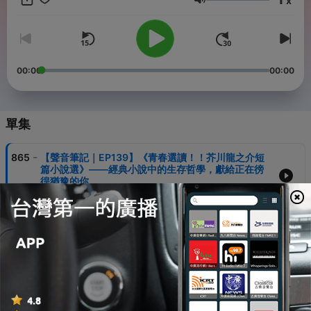
x
記》 💡 鏡好聽有聲書組，第一手分享聆聽有聲書的滋味與感受｜📊
音量
原節目名稱《一週聽一本有聲書》 更多精彩企劃即將推出～～ 【本
節目由《鏡好聽》團隊製作】
00:00
00:00
單集
-
865
【聲音筆記｜EP139】《青春選讀！！芥川龍之介短
篇小說選》——經典小說中的生存哲學，獻給正在徬
徨猶豫的你
01 Aug 2026
-
864
【聲音筆記｜EP138】柚臻《山難》－ 經典登山恐怖
小說聲音化，建議下山再收聽
25 Jul 2026
-
863
【聲音筆記｜EP137】鄭昭峴《餘燼裡的尊嚴》－ 橫
掃韓國各大文學獎的小說，當代最受注目的冷冽筆觸
18 Jul 2026