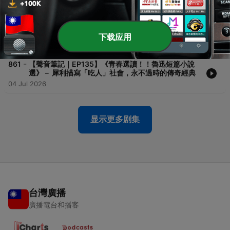
-
862
【聲音筆記｜EP136】陳翠蓮《自治之夢》－ 交錯運
用日記、書籍與報導，精彩呈現日治台灣至今的民主
之路
下载应用
11 Jul 2026
-
861
【聲音筆記｜EP135】《青春選讀！！魯迅短篇小說
選》－ 犀利描寫「吃人」社會，永不過時的傳奇經典
04 Jul 2026
显示更多剧集
台灣廣播
廣播電台和播客