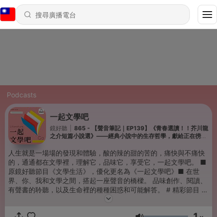
Podcasts
一起文學吧
鏡好聽
|
865 - 【聲音筆記｜EP139】《青春選讀！！芥川龍
之介短篇小說選》——經典小說中的生存哲學，獻給正在徬徨
猶豫的你
人生就是一場場的發現和體驗，酸的辣的甜的苦的，痛快與不痛快
的，通通都在文學裡，理解它，品味它，享受它，一起文學吧。 ■
原鏡好聽節目《文學生活》，優化更名為《一起文學吧》■ 在世
界、你、我和文學之間，搭起一座聲音的橋樑。 品味創作、閱讀、
有聲書的聆聽，以及生命裡的種種困惑和可能解答。 # 精彩節目 現
在就來聽 # 💎 《聽我的故事》 💡 台灣第一個聽作家談「創作」及
「有聲書」的Podcast｜📊 原節目名稱《作家說》 💎 《聲音筆
1