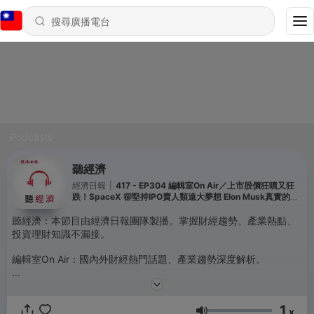
Podcasts
聽經濟
經濟日報
|
417 - EP304 編輯室On Air／上市股價狂噴又狂
跌！SpaceX 卻堅持IPO賣人類遠大夢想 Elon Musk真實的盤
算究竟為何？
聽經濟：本節目由經濟日報團隊製播。掌握財經趨勢、產業熱點、
投資理財知識不漏接。
編輯室On Air：國內外財經熱門話題、產業趨勢深度解析。
理財幫幫忙：學習股市理財知識、投資心法，幫自己加薪並不難。
1
AI大進擊：AI浪潮來襲，專業剖析各產業AI發展現況。
x