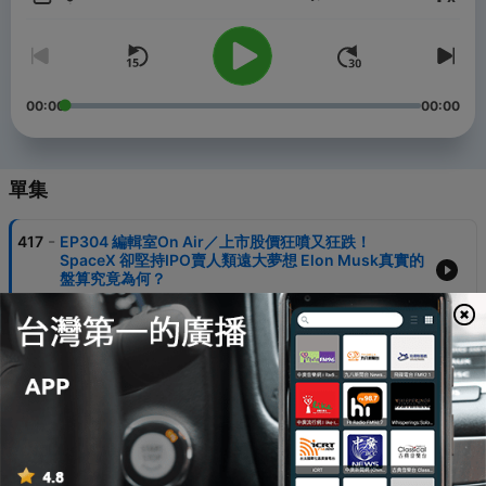
音量
歡迎來到生技島：解析生技產業趨勢，揭開企業發展策略故事。
💡 經濟日報數位訂閱：https://bit.ly/3xABn6N
00:00
00:00
📩 聯繫我們：edn.podcast@gmail.com
Powered by
Firstory Hosting
單集
-
417
EP304 編輯室On Air／上市股價狂噴又狂跌！
SpaceX 卻堅持IPO賣人類遠大夢想 Elon Musk真實的
盤算究竟為何？
07 Jul 2026
-
416
EP303 編輯室On Air／生前寫遺囑也沒用？你討厭的
兄弟姊妹成了繼承大贏家！這次特留分修法有用嗎？
30 Jun 2026
-
415
EP302 編輯室On Air／人人都想當個快樂包租公？
「包租代管」發展10年還是新藍海 租房時卻有這麼多
小細節要注意