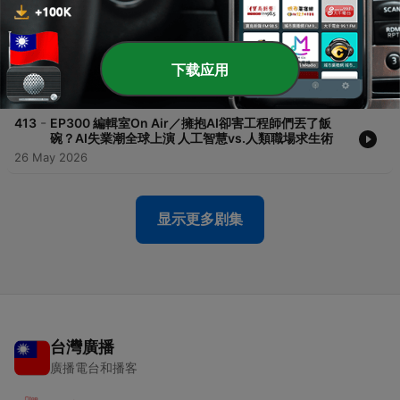
22 Jun 2026
-
414
EP301 編輯室On Air／少年股神股市大開槓桿！台股
急升風險加劇「四貸同堂」借錢買股當道？專家告訴你
哪裡才是槓桿安全區
下载应用
16 Jun 2026
-
413
EP300 編輯室On Air／擁抱AI卻害工程師們丟了飯
碗？AI失業潮全球上演 人工智慧vs.人類職場求生術
26 May 2026
显示更多剧集
台灣廣播
廣播電台和播客