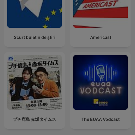
Scurt buletin de știri
Americast
プチ鹿島 赤坂タイムス
The EUAA Vodcast