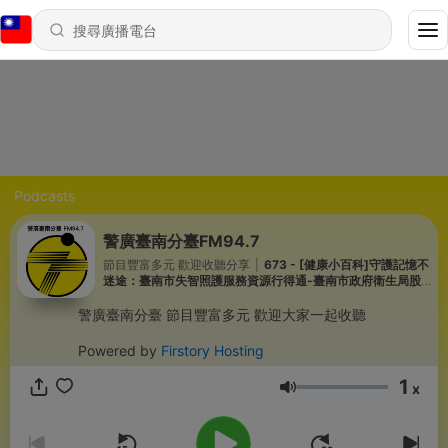
Podcasts
警廣臺南分臺FM94.7
節目豐富多元 歡迎收聽分享
|
673 - [健康小百科]守護記憶不
迷途：臺南市失智照護服務資源行得通-臺南市政府衛生局股
長 :蘇恩平
警廣臺南分臺 節目豐富多元 歡迎大家一起收聽
Powered by
Firstory Hosting
1
x
音量