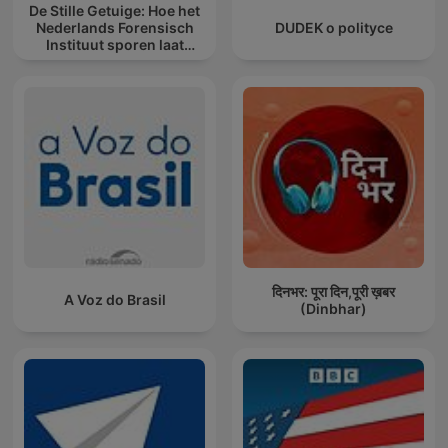
De Stille Getuige: Hoe het
Nederlands Forensisch
DUDEK o polityce
Instituut sporen laat
spreken
दिनभर: पूरा दिन,पूरी ख़बर
A Voz do Brasil
(Dinbhar)