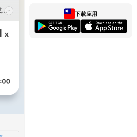
或想
下载应用
心情
1
x
享
得與
:00
能有

）
/darby_radar_/
面