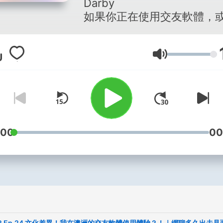
Darby
如果你正在使用交友軟體，
開始但又怕受傷害
歡迎戴上耳機、保持愉悅的
音量
😊
一起來聽聽Darby要和你分
的：
交友軟體大小趣事、使用心
情感觀點～
:00
00
希望聽到這個Podcast的你
共鳴
或感受開啟新世界的大門！
交友雷達站Instagram:
darby_radar_（或下方連結
https://www.instagram.com
S2 Ep.24 文化差異！我在澳洲的交友軟體使用體驗？！｜網聊多久出去見