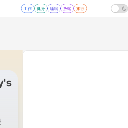
工作
健身
睡眠
放鬆
旅行
's
是