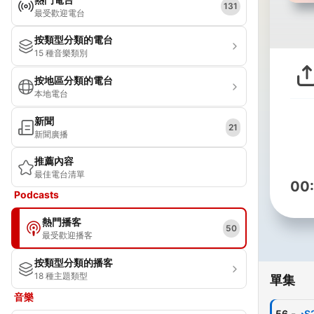
131
最受歡迎電台
按類型分類的電台
15 種音樂類別
按地區分類的電台
本地電台
新聞
21
新聞廣播
推薦內容
最佳電台清單
00
Podcasts
熱門播客
50
最受歡迎播客
按類型分類的播客
18 種主題類型
單集
音樂
-
56
◕