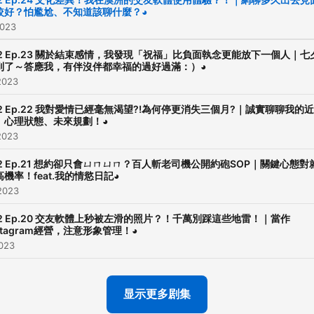
較好？怕尷尬、不知道該聊什麼？◕
2023
Powered by
Firstory Hosti
S2 Ep.23 關於結束感情，我發現「祝福」比負面執念更能放下一個人｜七
到了～答應我，有伴沒伴都幸福的過好過滿：）◕
2023
S2 Ep.22 我對愛情已經毫無渴望?!為何停更消失三個月?｜誠實聊聊我的近
、心理狀態、未來規劃！◕
2023
S2 Ep.21 想約卻只會ㄩㄇㄩㄇ？百人斬老司機公開約砲SOP｜關鍵心態對
高機率！feat.我的情慾日記◕
2023
S2 Ep.20 交友軟體上秒被左滑的照片？！千萬別踩這些地雷！｜當作
stagram經營，注意形象管理！◕
2023
显示更多剧集