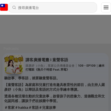
Podcasts
講客廣播電臺 I 童聲客語
羅彥妤（小魚）, 客家公共傳播基金會
|
109 - EP109｜繪本
打嘴鼓《熱天个時節 Feat.草莓》
聽故事、學客語，就要聽童聲客語。
【童聲客語】為家庭和兒童打造有趣具教育性的節目，由主持人羅
彥妤（小魚）以華語及客語的方式分享繪本導讀。
透過各種活潑生動的兒童故事，啟發孩子的想像力、道德觀念和文
化認同感，讓孩子們在娛樂中學習。
＃客家＃hakka＃客語＃兒童故事