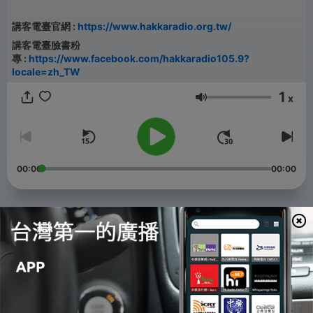
講客電臺官網 :
https://www.hakkaradio.org.tw/
講客電臺臉書粉
專 :
https://www.facebook.com/hakkaradio105.9?
locale=zh_TW
1
x
音量
00:00
00:00
單集
-
109
EP109｜繪本打嘴鼓《熱天个時節 Feat.草莓》
02 Aug 2026
-
108
EP108｜奇思妙想故事屋《不吸血的蚊子大盜 Feat.喬
喬》