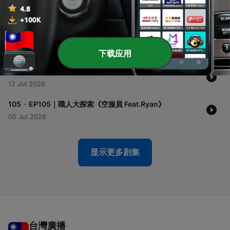
26 Jul 2026
-
107
EP107｜童聲小新聞《AI會變成你的好朋友嗎？Feat.
小檸檸》
19 Jul 2026
下载应用
-
106
EP106｜跟我去旅行《日本福岡 Feat. Jasper》
12 Jul 2026
-
105
EP105｜職人大探索《空服員 Feat.Ryan》
05 Jul 2026
显示更多剧集
台灣廣播