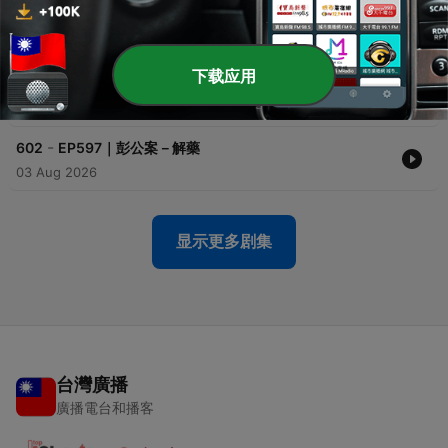
-
604
EP599｜彭公案－馮元志到了竹城
05 Aug 2026
下载应用
-
603
EP598｜彭公案－王德泰當場戰死
04 Aug 2026
-
602
EP597｜彭公案－解藥
03 Aug 2026
显示更多剧集
台灣廣播
廣播電台和播客