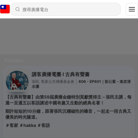
Podcasts
講客廣播電臺 I 古典有聲書
張民, 客家公共傳播基金會
|
606 - EP601｜彭公案－進攻清
水灘
【古典有聲書】由第59屆廣播金鐘特別貢獻獎得主－張民主講，每
週一至週五以客語講述中國有趣又生動的經典名著！
期許短短的10分鐘，跟著張民沉穩磁性的嗓音，一起走一段古典又
優美的時光隧道。
＃客家 ＃hakka ＃客語