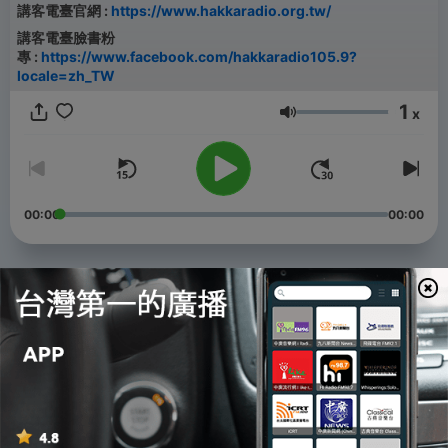
講客電臺官網 :
https://www.hakkaradio.org.tw/
講客電臺臉書粉
專 :
https://www.facebook.com/hakkaradio105.9?
locale=zh_TW
1
x
音量
00:00
00:00
單集
-
606
EP601｜彭公案－進攻清水灘
07 Aug 2026
-
605
EP600｜彭公案－黃馬褂
06 Aug 2026