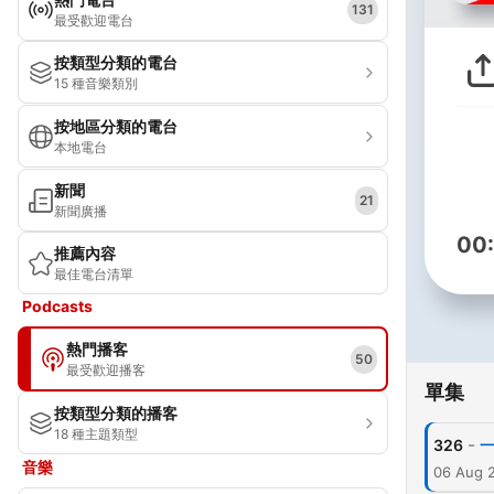
131
最受歡迎電台
按類型分類的電台
15 種音樂類別
按地區分類的電台
本地電台
新聞
21
新聞廣播
00
推薦內容
最佳電台清單
Podcasts
熱門播客
50
最受歡迎播客
單集
按類型分類的播客
18 種主題類型
-
326
音樂
06 Aug 