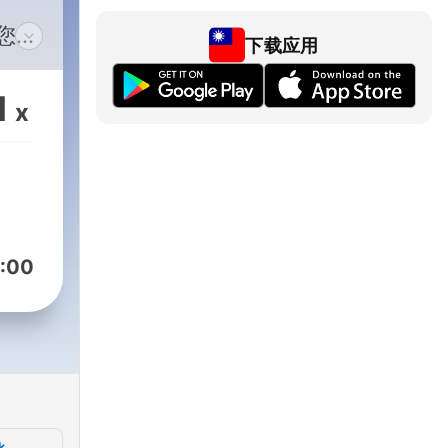
下载应用
論你
是想
1
x
、飛
我們
究竟
一位
，看
:00
一定
不定
分享
神秘