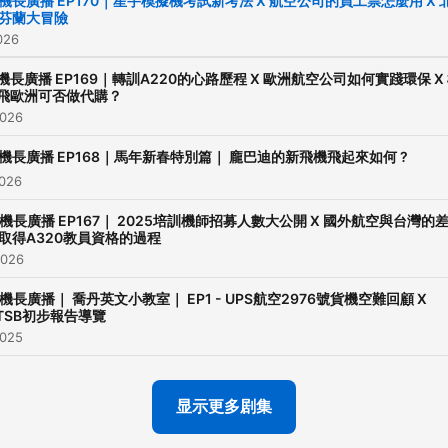
機長廣播 EP170｜星宇模擬機考試新考法 X 航空公司的員工票怎麼用 X 
芬蘭大冒險
https://reurl.cc/nDr2Ln --
026
Hosting provided by
Soun
機長廣播 EP169｜轉訓A220的心路歷程 X 歐洲航空公司如何實踐環保 X
飛歐洲可否做代購？
2026
機長廣播 EP168｜馬年新春特別篇｜ 龐巴迪的新飛機飛起來如何 ?
2026
機長廣播 EP167｜ 2025培訓機師招募人數大公開 X 國外航空與台灣的
 取得A320教員資格的過程
2026
機長廣播｜ 喬丹英文小教室｜ EP1 - UPS航空2976號貨機空難回顧 X
TSB初步報告導覽
2025
显示更多剧集