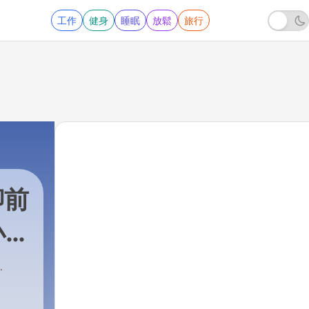
工作
健身
睡眠
放鬆
旅行
聊前
小
172 - ｜機長廣播 EP170｜星宇模擬機考試新考