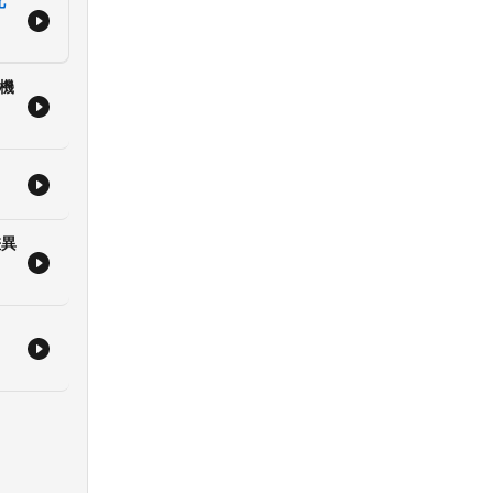
北
dOn
 機
差異