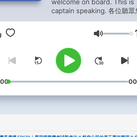
welcome on board. This is
captain speaking. 各位聽眾您
好，歡迎來到機長廣播。 無
是對於航空產業有興趣、或
音量
了解許多有趣的航空冷知識
行小故事等等，都歡迎收聽
的頻道。 同時、機長廣播也會向
各位航空迷們介紹，在台灣
有哪些管道及方式可以成為
飛行員呢？想坐在駕駛艙中
:00
00
盡令人難忘的無敵美景，那
不能錯過我們！節目中也會
時邀請線上飛行員們一起來
航空知識和趣聞，跟你聊聊
又讓人嚮往的機師生活！ ✈️加入
社群和大家一起討論吧✈️