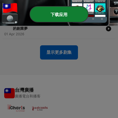
-
70
【下半場，換我發光】3-從「家庭主婦」到「高階顧
問」 如何讓同理心成為變現高光？
08 Apr 2026
下载应用
-
69
【下半場，換我發光】2-別讓腦袋裡的糾結，偷走了妳
的創業夢
01 Apr 2026
显示更多剧集
台灣廣播
廣播電台和播客