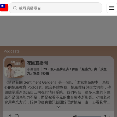
Podcasts
花園直播間
小渱老師
|
73 - 個人品牌正夯！妳的「魅惑力」與「成交
力」就是印鈔機
《情緒花園 Sentiment Garden》是一個以「改寫生命腳本」為核
心的情緒教育 Podcast。結合身體覺察、情緒理解與信念洞察，帶
領聽眾重新認識自己內在的情緒系統。我們相信，很多人生的卡住
並不是因為能力不足，而是被看不見的生命腳本所影響。小渱老師
會用專業方式，陪伴你從身體訊號開始理解情緒，進一步看見背後
的信念模式，並學會用新行動創造新的生命方向。如果你曾經感到
焦慮、迷惘或在人生中卡住，這裡會是一座可以慢慢探索內在、找
1
回人生主導權的花園。讓我們一起從身體出發，理解情緒，改寫生