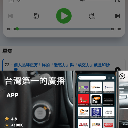
x
音量
命腳本，成為更自在與完整的自己。
Powered by
Firstory Hosting
00:00
00:00
單集
-
73
個人品牌正夯！妳的「魅惑力」與「成交力」就是印鈔
機
29 Apr 2026
-
72
【下半場，換我發光】5-不再只是「聽話」的員工： 中
年轉職管理層「務實與權謀力」
22 Apr 2026
-
71
【下半場，換我發光】4-專業只能考證照？！ 挖掘深藏
不露的分析與技術力
15 Apr 2026