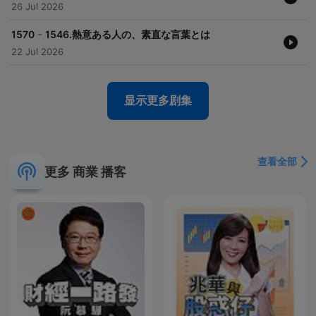
2018年、話し方講師として活動開始。
26 Jul 2026
経営者、個人事業主、企業管理職の方などに向け、ビジネスシー
ンに役立つ話し方を教えている。
-
1570
1546.熱意ある人の、素直な言葉とは
クライアントからは「個別アドバイスが細やかで的確」「面接対
22 Jul 2026
策をし、希望の会社に内定をいただいた」
「プレゼンテーションのコンテストで受賞した」等の声が寄せら
れている
显示更多剧集
查看全部
更多 商業 播客