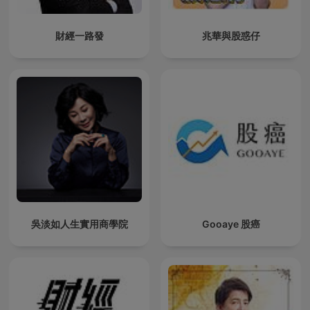
財經一路發
兆華與股惑仔
吳淡如人生實用商學院
Gooaye 股癌