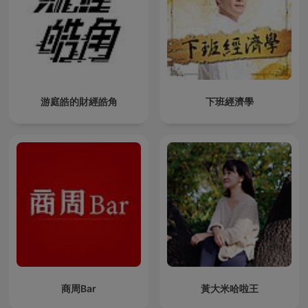
游庭皓的財經皓角
下班經濟學
商周Bar
黃大米哈啦王