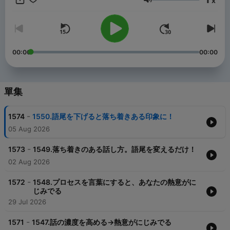
x
・プレゼンやスピーチ力を向上させたい
音量
そんなあなたのお力になれたら嬉しいです。
＊2019年「必聴Podcast もっっとも聞かれた新番組」のひとつ
に選んでいただきました
00:00
00:00
＊2021年2月現在、累計590万回ダウンロードしていただいてい
ます
單集
＊＊＊＊＊＊＊＊＊＊＊＊＊＊＊＊＊＊＊＊＊＊＊＊
-
1574
1550.語尾を下げると落ち着きある印象に！
【配信者プロフィール】
05 Aug 2026
高山ゆかり
-
1573
1549.落ち着きのある話し方。語尾を変えるだけ！
話し方講師、ナレーター。
02 Aug 2026
大学卒業後、地方ラジオ局にてアナウンサーとして勤務。
-
1572
1548.プロセスを言葉にすると、あなたの熱意がに
自分の思いを言葉にできずアナウンサー試験の書類選考で30社落
じみでる
選した経験や、
29 Jul 2026
緊張のためうわずった声でニュースを読んでいた新人アナ時代を
経て、「話し方はトレーニングで変えられる」と実感。
-
1571
1547.話の濃度を高める→熱意がにじみでる