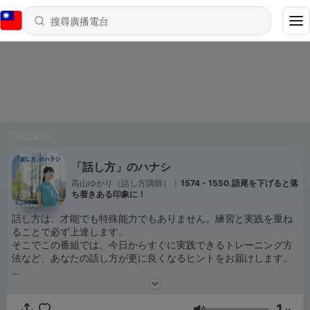
Podcasts
「話し方」のハナシ
高山ゆかり（話し方講師）
|
1574 - 1550.語尾を下げると落
ち着きある印象に！
話し方は、才能でも特殊能力でもありません。練習と実践を重ね
ることで必ず上達します。
そこでこの番組では、今日からすぐに実践できるトレーニング方
法など、あなたの話し方が更に良くなるヒントをお届けします。
・人前で話すことが苦手
・自分の声や話し方にコンプレックスがある
1