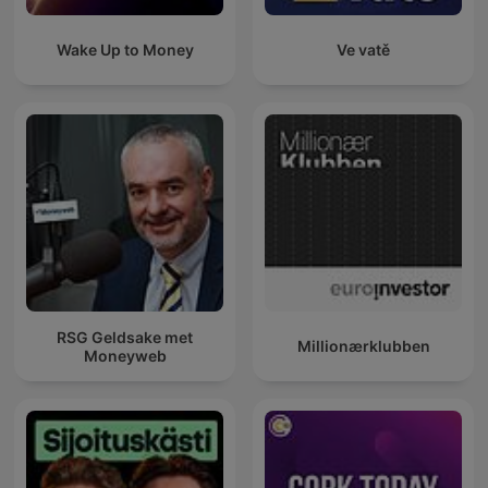
Wake Up to Money
Ve vatě
RSG Geldsake met
Millionærklubben
Moneyweb