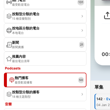
131
最受歡迎電台
按類型分類的電台
15 種音樂類別
按地區分類的電台
本地電台
新聞
21
新聞廣播
00
推薦內容
最佳電台清單
Podcasts
熱門播客
50
最受歡迎播客
單集
按類型分類的播客
18 種主題類型
-
142
E
音樂
04 Jan 