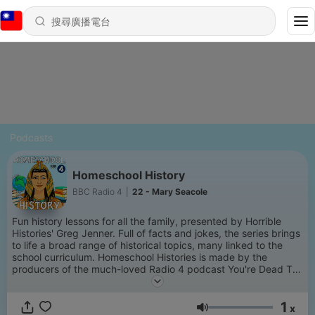
Podcasts
Homeschool History
BBC Radio 4
|
22 - Mary Seacole
Fun history lessons for all the family, presented by Horrible
Histories' Greg Jenner. Full of facts and jokes, the series brings
to life a broad range of historical topics, many linked to the
school curriculum. Homeschool Histories is made by the
producers of the much-loved Radio 4 podcast You're Dead To
Me.
1
x
音量