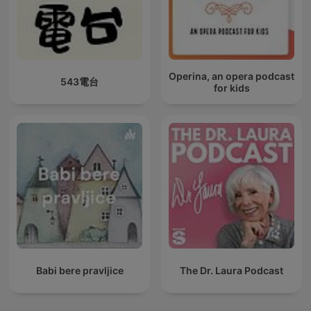
Operina, an opera podcast
543電台
for kids
Babi bere pravljice
The Dr. Laura Podcast